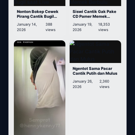
Nonton Bokep Cewek
Siswi Cantik Gak Pake
Pirang Cantik Bugil
CD Pamer Memek
saat Live
Berbulu
January 14,
388
January 19,
18,353
2026
views
2026
views
Ngentot Sama Pacar
Cantik Putih dan Mulus
January 26,
2,360
2026
views