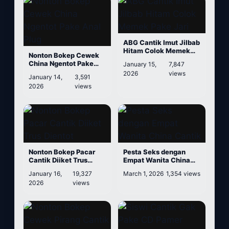
ABG Cantik Imut Jilbab
Hitam Colok Memek
Nonton Bokep Cewek
Pake Jari
China Ngentot Pake
January 15,
7,847
Anal Plug
2026
views
January 14,
3,591
2026
views
Nonton Bokep Pacar
Pesta Seks dengan
Cantik Diiket Trus
Empat Wanita China
Dientot
Cantik
January 16,
19,327
March 1, 2026
1,354 views
2026
views