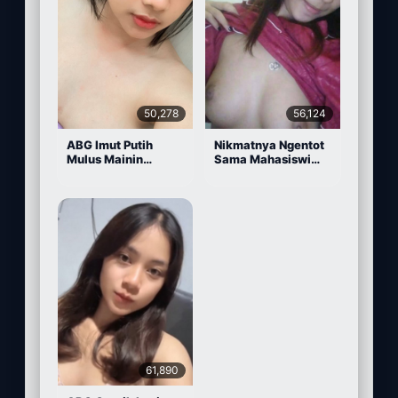
50,278
56,124
ABG Imut Putih
Nikmatnya Ngentot
Mulus Mainin
Sama Mahasiswi
Memek Pake Dildo
Cantik
61,890