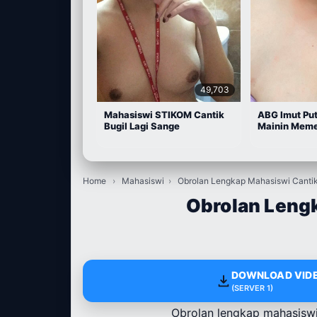
49,703
Mahasiswi STIKOM Cantik
ABG Imut Put
Bugil Lagi Sange
Mainin Meme
Home
›
Mahasiswi
›
Obrolan Lengkap Mahasiswi Canti
Obrolan Leng
DOWNLOAD VIDE
(SERVER 1)
Obrolan lengkap mahasisw