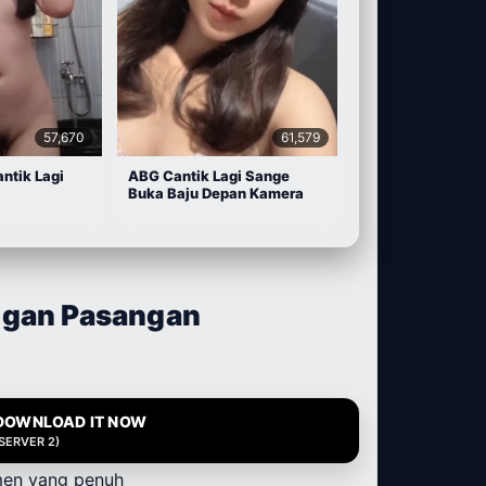
57,670
61,579
antik Lagi
ABG Cantik Lagi Sange
Buka Baju Depan Kamera
ngan Pasangan
DOWNLOAD IT NOW
(SERVER 2)
men yang penuh