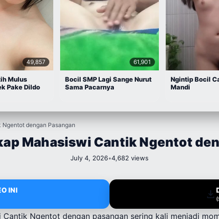
49,857
61,901
ih Mulus
Bocil SMP Lagi Sange Nurut
Ngintip Bocil C
k Pake Dildo
Sama Pacarnya
Mandi
k Ngentot dengan Pasangan
kap Mahasiswi Cantik Ngentot de
July 4, 2026
•
4,682 views
O INI
i Cantik Ngentot dengan pasangan sering kali menjadi mo