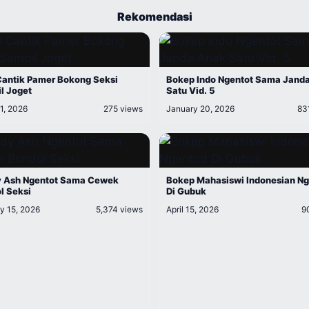
Rekomendasi
antik Pamer Bokong Seksi
Bokep Indo Ngentot Sama Jand
l Joget
Satu Vid. 5
1, 2026
275 views
January 20, 2026
83
 Ash Ngentot Sama Cewek
Bokep Mahasiswi Indonesian N
l Seksi
Di Gubuk
y 15, 2026
5,374 views
April 15, 2026
9