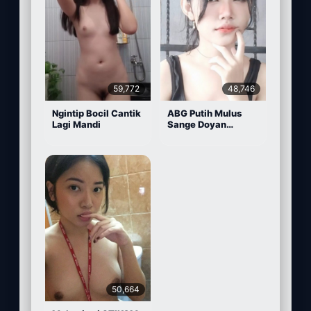
59,772
48,746
Ngintip Bocil Cantik
ABG Putih Mulus
Lagi Mandi
Sange Doyan
Masturbasi
50,664