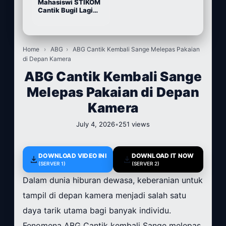
Mahasiswi STIKOM
Cantik Bugil Lagi
Sange
Home
›
ABG
›
ABG Cantik Kembali Sange Melepas Pakaian
di Depan Kamera
ABG Cantik Kembali Sange
Melepas Pakaian di Depan
Kamera
July 4, 2026
•
251 views
DOWNLOAD VIDEO INI
DOWNLOAD IT NOW
(SERVER 1)
(SERVER 2)
Dalam dunia hiburan dewasa, keberanian untuk
tampil di depan kamera menjadi salah satu
daya tarik utama bagi banyak individu.
Fenomena ABG Cantik kembali Sange melepas