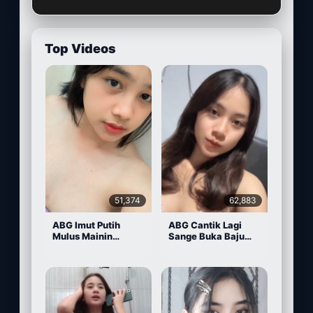
Top Videos
51,374
62,883
ABG Imut Putih
ABG Cantik Lagi
Mulus Mainin
Sange Buka Baju
Memek Pake Dildo
Depan Kamera