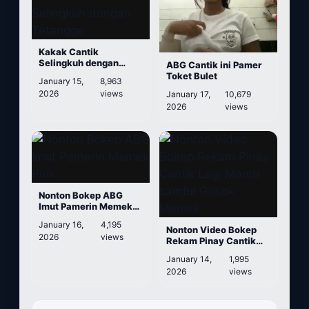
Kakak Cantik
Selingkuh dengan
ABG Cantik ini Pamer
Tetangga
Toket Bulet
January 15,
8,963
2026
views
January 17,
10,679
2026
views
Nonton Bokep ABG
Imut Pamerin Memek
Pink
January 16,
4,195
Nonton Video Bokep
2026
views
Rekam Pinay Cantik
Lagi Mandi sambil
January 14,
1,995
Gosok Memek
2026
views