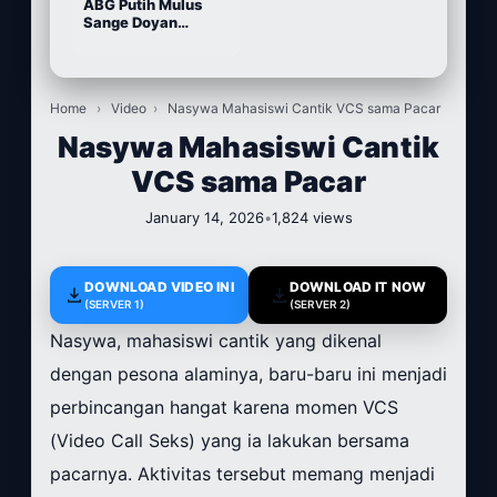
ABG Putih Mulus
Sange Doyan
Masturbasi
Home
›
Video
›
Nasywa Mahasiswi Cantik VCS sama Pacar
Nasywa Mahasiswi Cantik
VCS sama Pacar
January 14, 2026
•
1,824 views
DOWNLOAD VIDEO INI
DOWNLOAD IT NOW
(SERVER 1)
(SERVER 2)
Nasywa, mahasiswi cantik yang dikenal
dengan pesona alaminya, baru-baru ini menjadi
perbincangan hangat karena momen VCS
(Video Call Seks) yang ia lakukan bersama
pacarnya. Aktivitas tersebut memang menjadi