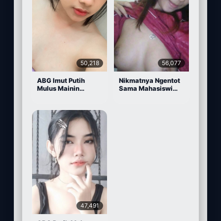
50,218
56,077
ABG Imut Putih
Nikmatnya Ngentot
Mulus Mainin
Sama Mahasiswi
Memek Pake Dildo
Cantik
47,491