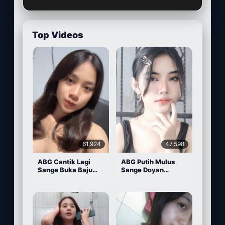
Top Videos
61,924
47,598
ABG Cantik Lagi
ABG Putih Mulus
Sange Buka Baju
Sange Doyan
Depan Kamera
Masturbasi