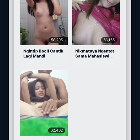
58,295
56,155
Ngintip Bocil Cantik
Nikmatnya Ngentot
Lagi Mandi
Sama Mahasiswi
Cantik
62,462