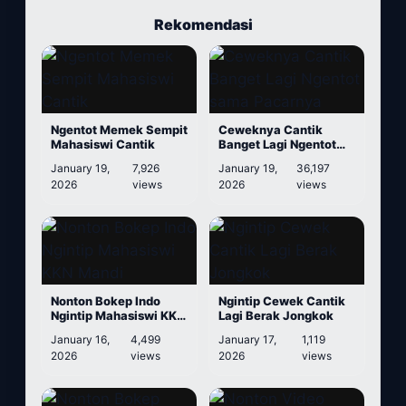
Rekomendasi
Ngentot Memek Sempit
Ceweknya Cantik
Mahasiswi Cantik
Banget Lagi Ngentot
sama Pacarnya
January 19,
7,926
January 19,
36,197
2026
views
2026
views
Nonton Bokep Indo
Ngintip Cewek Cantik
Ngintip Mahasiswi KKN
Lagi Berak Jongkok
Mandi
January 16,
4,499
January 17,
1,119
2026
views
2026
views