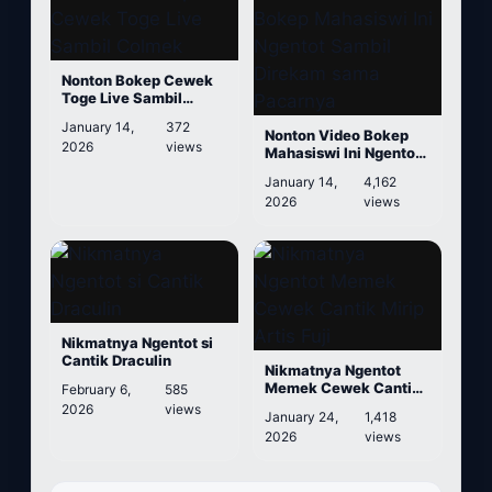
Nonton Bokep Cewek
Toge Live Sambil
Colmek
January 14,
372
Nonton Video Bokep
2026
views
Mahasiswi Ini Ngentot
Sambil Direkam sama
January 14,
4,162
Pacarnya
2026
views
Nikmatnya Ngentot si
Cantik Draculin
Nikmatnya Ngentot
Memek Cewek Cantik
February 6,
585
Mirip Artis Fuji
2026
views
January 24,
1,418
2026
views