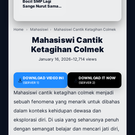
Bocil SMP Lagi
Sange Nurut Sama
Pacarnya
Home
›
Mahasiswi
›
Mahasiswi Cantik Ketagihan Colmek
Mahasiswi Cantik
Ketagihan Colmek
January 16, 2026
•
12,714 views
DOWNLOAD VIDEO INI
DOWNLOAD IT NOW
(SERVER 1)
(SERVER 2)
Mahasiswi cantik ketagihan colmek menjadi
sebuah fenomena yang menarik untuk dibahas
dalam konteks kehidupan dewasa dan
eksplorasi diri. Di usia yang seharusnya penuh
dengan semangat belajar dan mencari jati diri,