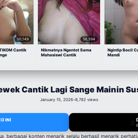
50,149
56,394
TIKOM Cantik
Nikmatnya Ngentot Sama
Ngintip Bocil C
ange
Mahasiswi Cantik
Mandi
ewek Cantik Lagi Sange Mainin Su
January 15, 2026
•
8,782 views
O INI
, berbagai konten menarik selalu berhasil menarik perhat