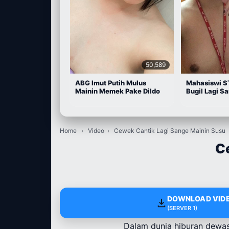
50,589
ABG Imut Putih Mulus
Mahasiswi S
Mainin Memek Pake Dildo
Bugil Lagi S
Home
›
Video
›
Cewek Cantik Lagi Sange Mainin Susu
C
DOWNLOAD VIDE
(SERVER 1)
Dalam dunia hiburan dewasa