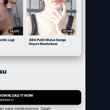
58,689
47,898
antik Lagi
ABG Putih Mulus Sange
Doyan Masturbasi
su
DOWNLOAD IT NOW
(SERVER 2)
ian para penikmatnya. Salah