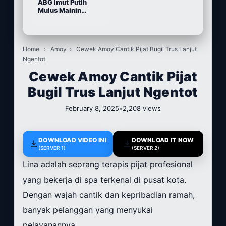
ABG Imut Putih
Mulus Mainin
Memek Pake Dildo
Home
›
Amoy
›
Cewek Amoy Cantik Pijat Bugil Trus Lanjut
Ngentot
Cewek Amoy Cantik Pijat
Bugil Trus Lanjut Ngentot
February 8, 2025
•
2,208 views
DOWNLOAD VIDEO INI
DOWNLOAD IT NOW
(SERVER 1)
(SERVER 2)
Lina adalah seorang terapis pijat profesional
yang bekerja di spa terkenal di pusat kota.
Dengan wajah cantik dan kepribadian ramah,
banyak pelanggan yang menyukai
pelayanannya.