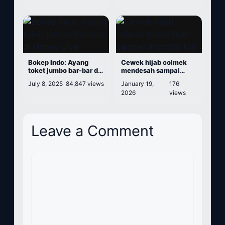
Bokep Indo: Ayang
Cewek hijab colmek
toket jumbo bar-bar di
mendesah sampai
Honey Live
muncrat full
July 8, 2025
84,847 views
January 19,
176
2026
views
Leave a Comment
Comment