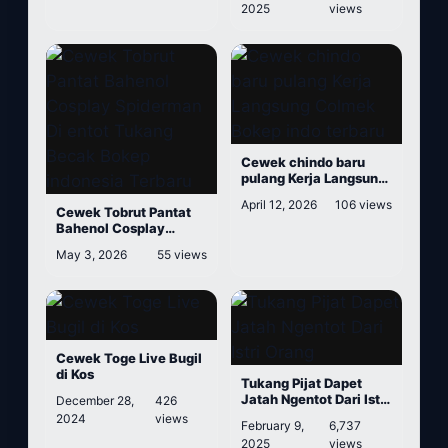
2025
views
Cewek chindo baru
pulang Kerja Langsung
Colmek Bokep indo
April 12, 2026
106 views
terbaru
Cewek Tobrut Pantat
Bahenol Cosplay
Spiderman Di entot
May 3, 2026
55 views
Tukang Becak Bokep
indonesia Terbaru
Cewek Toge Live Bugil
di Kos
Tukang Pijat Dapet
Jatah Ngentot Dari Istri
December 28,
426
Orang
2024
views
February 9,
6,737
2025
views