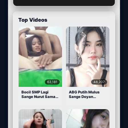
Top Videos
63,181
48,207
Bocil SMP Lagi
ABG Putih Mulus
Sange Nurut Sama
Sange Doyan
Pacarnya
Masturbasi