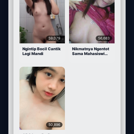
59,079
56,683
Ngintip Bocil Cantik
Nikmatnya Ngentot
Lagi Mandi
Sama Mahasiswi
Cantik
50,896