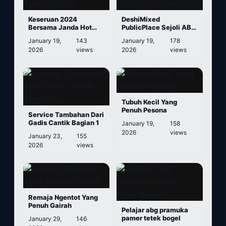
Keseruan 2024
DeshiMixed
Bersama Janda Hot
PublicPlace Sejoli ABG
Indo Dan Suara Ayam
Asyik Ngentot Di Kebun
January 19,
143
January 19,
178
Jantan
Video Viral
2026
views
2026
views
Tubuh Kecil Yang
Penuh Pesona
Service Tambahan Dari
Gadis Cantik Bagian 1
January 19,
158
2026
views
January 23,
155
2026
views
Remaja Ngentot Yang
Penuh Gairah
Pelajar abg pramuka
pamer tetek bogel
January 29,
146