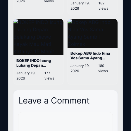
2026
views
January 19,
182
2026
views
Bokep ABG Indo Nina
Vcs Sama Ayang
BOKEP INDO Icung
Sambil Colmek
Lubang Depan
January 19,
180
Belakang Diewe Kayak
2026
views
January 19,
177
Mau Mati Katanya 15
2026
views
Menit
Leave a Comment
Comment