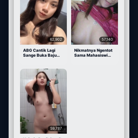
62,902
57,140
ABG Cantik Lagi
Nikmatnya Ngentot
Sange Buka Baju
Sama Mahasiswi
Depan Kamera
Cantik
59,787