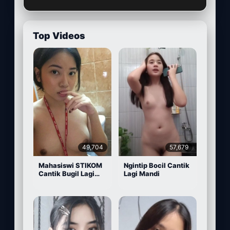
Top Videos
49,704
57,679
Mahasiswi STIKOM
Ngintip Bocil Cantik
Cantik Bugil Lagi
Lagi Mandi
Sange