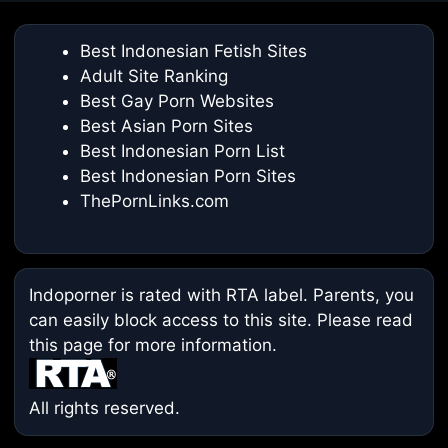
Best Indonesian Fetish Sites
Adult Site Ranking
Best Gay Porn Websites
Best Asian Porn Sites
Best Indonesian Porn List
Best Indonesian Porn Sites
ThePornLinks.com
Indoporner is rated with RTA label. Parents, you
can easily block access to this site. Please read
this page
for more information.
All rights reserved.