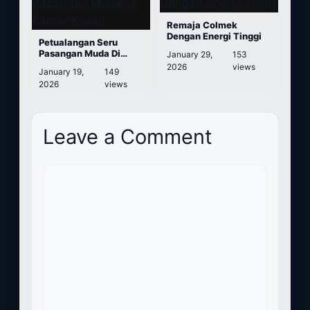
Remaja Colmek
Dengan Energi Tinggi
Petualangan Seru
Pasangan Muda Di
January 29,
153
Kamar Kosan
2026
views
January 19,
149
2026
views
Leave a Comment
Comment