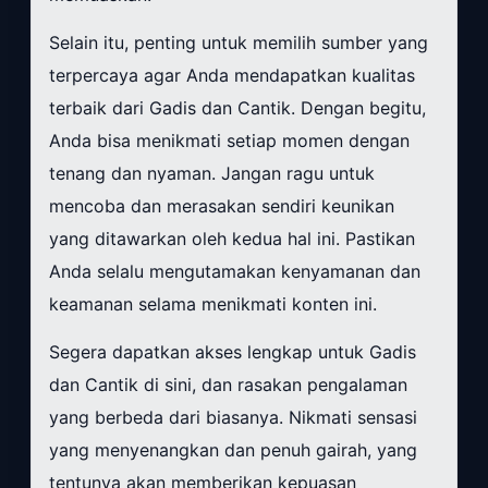
Selain itu, penting untuk memilih sumber yang
terpercaya agar Anda mendapatkan kualitas
terbaik dari Gadis dan Cantik. Dengan begitu,
Anda bisa menikmati setiap momen dengan
tenang dan nyaman. Jangan ragu untuk
mencoba dan merasakan sendiri keunikan
yang ditawarkan oleh kedua hal ini. Pastikan
Anda selalu mengutamakan kenyamanan dan
keamanan selama menikmati konten ini.
Segera dapatkan akses lengkap untuk Gadis
dan Cantik di sini, dan rasakan pengalaman
yang berbeda dari biasanya. Nikmati sensasi
yang menyenangkan dan penuh gairah, yang
tentunya akan memberikan kepuasan