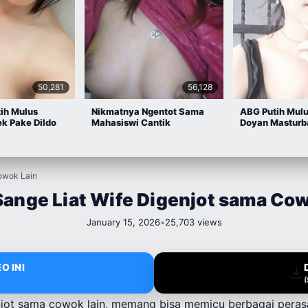
50,281
56,128
ih Mulus
Nikmatnya Ngentot Sama
ABG Putih Mul
k Pake Dildo
Mahasiswi Cantik
Doyan Masturb
owok Lain
ange Liat Wife Digenjot sama Co
January 15, 2026
•
25,703 views
O INI
enjot sama cowok lain, memang bisa memicu berbagai pera