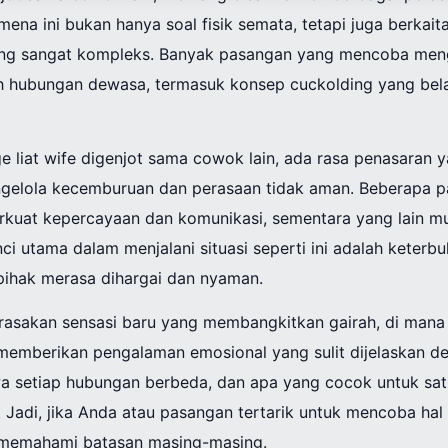
mena ini bukan hanya soal fisik semata, tetapi juga berkait
ng sangat kompleks. Banyak pasangan yang mencoba meng
h hubungan dewasa, termasuk konsep cuckolding yang bela
 liat wife digenjot sama cowok lain, ada rasa penasaran y
ngelola kecemburuan dan perasaan tidak aman. Beberapa 
rkuat kepercayaan dan komunikasi, sementara yang lain m
nci utama dalam menjalani situasi seperti ini adalah keter
ihak merasa dihargai dan nyaman.
erasakan sensasi baru yang membangkitkan gairah, di mana
n memberikan pengalaman emosional yang sulit dijelaskan d
wa setiap hubungan berbeda, dan apa yang cocok untuk sa
 Jadi, jika Anda atau pasangan tertarik untuk mencoba hal i
n memahami batasan masing-masing.