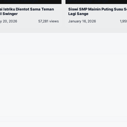
si Istriku Dientot Sama Teman
Siswi SMP Mainin Puting Susu S
l Swinger
Lagi Sange
y 20, 2026
57,281 views
January 16, 2026
1,95