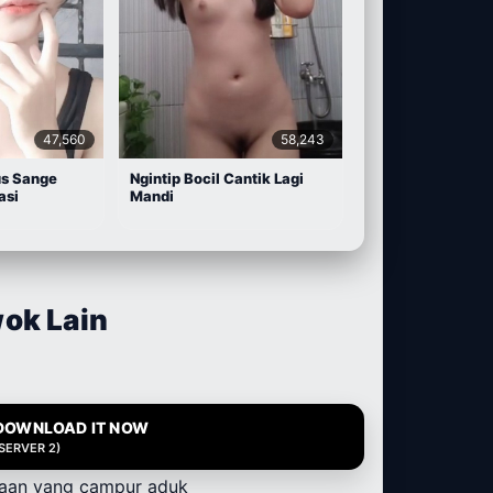
47,560
58,243
us Sange
Ngintip Bocil Cantik Lagi
asi
Mandi
wok Lain
DOWNLOAD IT NOW
(SERVER 2)
saan yang campur aduk