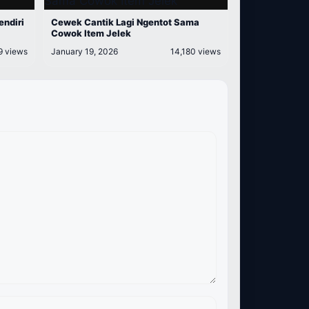
endiri
Cewek Cantik Lagi Ngentot Sama
Cowok Item Jelek
9 views
January 19, 2026
14,180 views