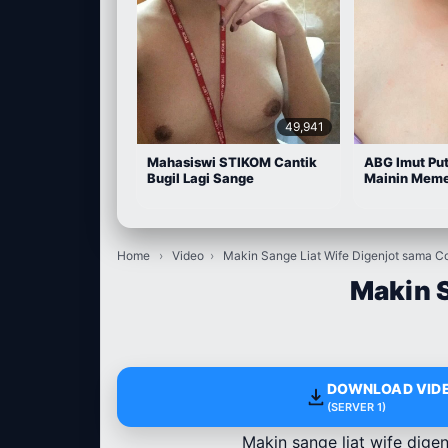
49,941
Mahasiswi STIKOM Cantik
ABG Imut Put
Bugil Lagi Sange
Mainin Meme
Home
›
Video
›
Makin Sange Liat Wife Digenjot sama C
Makin S
DOWNLOAD VIDE
(SERVER 1)
Makin sange liat wife dig