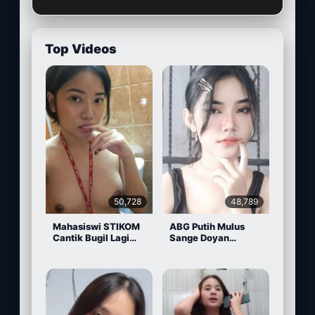
Top Videos
50,728
48,789
Mahasiswi STIKOM
ABG Putih Mulus
Cantik Bugil Lagi
Sange Doyan
Sange
Masturbasi