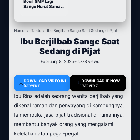
Bocil SMP Lagi
Sange Nurut Sama
Pacarnya
Home
›
Tante
›
Ibu Berjilbab Sange Saat Sedang di Pijat
Ibu Berjilbab Sange Saat
Sedang di Pijat
February 8, 2025
•
6,778 views
DOWNLOAD VIDEO INI
DOWNLOAD IT NOW
(SERVER 1)
(SERVER 2)
Ibu Rina adalah seorang wanita berjilbab yang
dikenal ramah dan penyayang di kampungnya.
Ia membuka jasa pijat tradisional di rumahnya,
membantu banyak orang yang mengalami
kelelahan atau pegal-pegal.