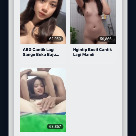
62,950
59,866
ABG Cantik Lagi
Ngintip Bocil Cantik
Sange Buka Baju
Lagi Mandi
Depan Kamera
63,857