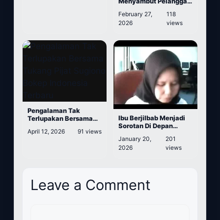
Menyambut Pelanggan
Wanita Cantik Dan
February 27,
118
Menggoda
2026
views
Pengalaman Tak
Ibu Berjilbab Menjadi
Terlupakan Bersama
Sorotan Di Depan
Tukang Pijat Sugiono
April 12, 2026
91 views
Kamera
Bokep Indonesia
January 20,
201
Terbaru
2026
views
Leave a Comment
Comment