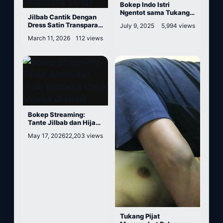
Bokep Indo Istri
Ngentot sama Tukang
Jilbab Cantik Dengan
Pijat Direkam Suami
Dress Satin Transparan
July 9, 2025
5,994 views
Bikin Tukang Pijat
March 11, 2026
112 views
Terpesona Sange
Bokep Streaming:
Tante Jilbab dan Hijab
Bersama Colok Memek
May 17, 2026
22,203 views
di Hotel
Tukang Pijat