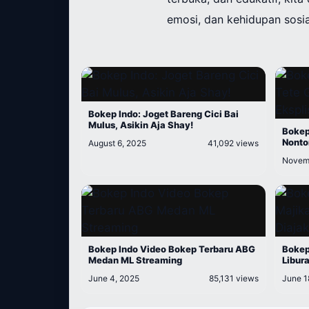
emosi, dan kehidupan sosi
Bokep Indo: Joget Bareng Cici Bai
Mulus, Asikin Aja Shay!
Bokep
Nonto
August 6, 2025
41,092 views
Novemb
Bokep Indo Video Bokep Terbaru ABG
Bokep
Medan ML Streaming
Libur
June 4, 2025
85,131 views
June 1