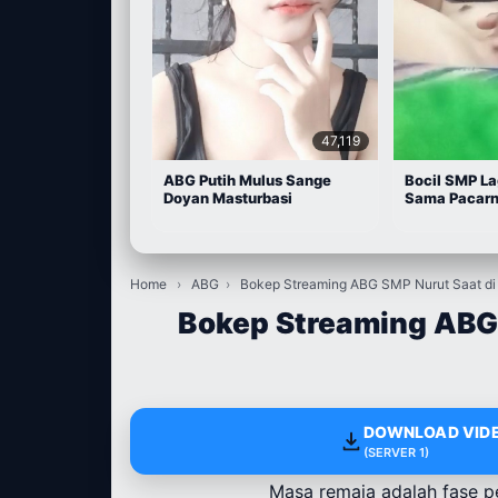
47,119
ABG Putih Mulus Sange
Bocil SMP La
Doyan Masturbasi
Sama Pacar
Home
›
ABG
›
Bokep Streaming ABG SMP Nurut Saat di
Bokep Streaming ABG
DOWNLOAD VIDE
(SERVER 1)
Masa remaja adalah fase p