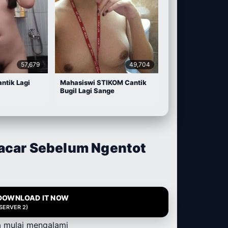
57,679
49,704
antik Lagi
Mahasiswi STIKOM Cantik
Bugil Lagi Sange
acar Sebelum Ngentot
DOWNLOAD IT NOW
(SERVER 2)
a mulai mengalami