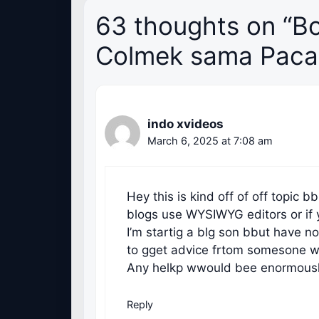
63 thoughts on “B
Colmek sama Paca
indo xvideos
March 6, 2025 at 7:08 am
Hey this is kind off of off topic 
blogs use WYSIWYG editors or if
I’m startig a blg son bbut have 
to gget advice frtom somesone w
Any helkp wwould bee enormousl
Reply