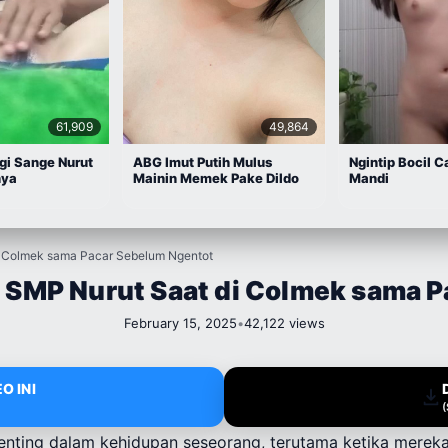
61,909
49,864
gi Sange Nurut
ABG Imut Putih Mulus
Ngintip Bocil C
nya
Mainin Memek Pake Dildo
Mandi
 Colmek sama Pacar Sebelum Ngentot
 SMP Nurut Saat di Colmek sama P
February 15, 2025
•
42,122 views
O INI
enting dalam kehidupan seseorang, terutama ketika merek