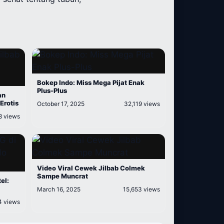
Bokep Indo: Miss Mega Pijat Enak
Plus-Plus
an
Erotis
October 17, 2025
32,119 views
8 views
Video Viral Cewek Jilbab Colmek
Sampe Muncrat
el:
March 16, 2025
15,653 views
4 views