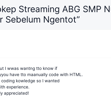
okep Streaming ABG SMP Nu
r Sebelum Ngentot”
bbut I wwas wantng tto know if
 yyou have tto maanually code with HTML.
no coding kowledge so I wanted
ith experience.
y appreciated!