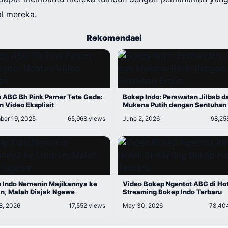
al mereka.
Rekomendasi
 ABG Bh Pink Pamer Tete Gede:
Bokep Indo: Perawatan Jilbab d
n Video Eksplisit
Mukena Putih dengan Sentuhan 
er 19, 2025
65,968 views
June 2, 2026
98,25
 Indo Nemenin Majikannya ke
Video Bokep Ngentot ABG di Hot
an, Malah Diajak Ngewe
Streaming Bokep Indo Terbaru
8, 2026
17,552 views
May 30, 2026
78,40