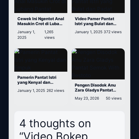
Cewek Ini Ngentot Anal
Video Pamer Pantat
Masukin Crot di Lubang
Istri yang Bulat dan
Pantat
Padat
January 1,
1,265
January 1, 2025
372 views
2025
views
Pamerin Pantat Istri
yang Kenyal dan
Pengen Disodok Anu
Empuk
Zara Gladys Pantat
January 1, 2025
262 views
Semok With Bestoto
May 23, 2026
50 views
4 thoughts on
“Video Bokep