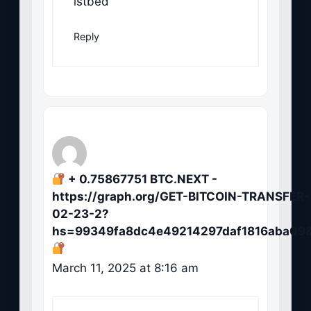
istbed
Reply
+ 0.75867751 BTC.NEXT -
https://graph.org/GET-BITCOIN-TRANSFER-
02-23-2?
hs=99349fa8dc4e49214297daf1816aba09
March 11, 2025 at 8:16 am