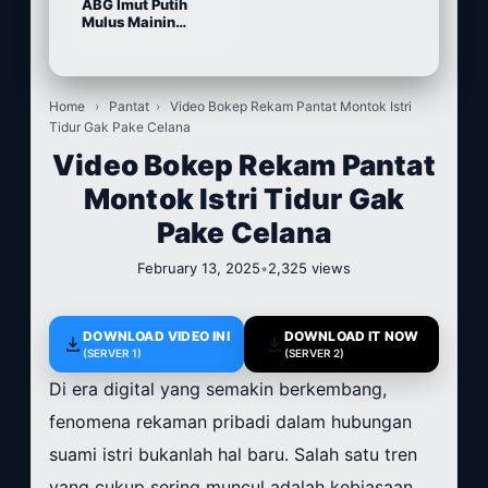
ABG Imut Putih
Mulus Mainin
Memek Pake Dildo
Home
›
Pantat
›
Video Bokep Rekam Pantat Montok Istri
Tidur Gak Pake Celana
Video Bokep Rekam Pantat
Montok Istri Tidur Gak
Pake Celana
February 13, 2025
•
2,325 views
DOWNLOAD VIDEO INI
DOWNLOAD IT NOW
(SERVER 1)
(SERVER 2)
Di era digital yang semakin berkembang,
fenomena rekaman pribadi dalam hubungan
suami istri bukanlah hal baru. Salah satu tren
yang cukup sering muncul adalah kebiasaan