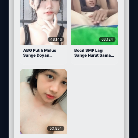
48,146
63,124
ABG Putih Mulus
Bocil SMP Lagi
Sange Doyan
Sange Nurut Sama
Masturbasi
Pacarnya
50,854