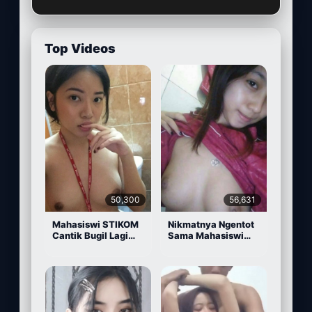
Top Videos
50,300
56,631
Mahasiswi STIKOM
Nikmatnya Ngentot
Cantik Bugil Lagi
Sama Mahasiswi
Sange
Cantik