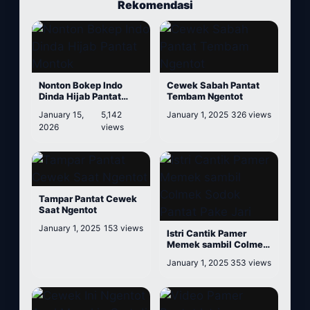
Rekomendasi
Nonton Bokep Indo
Cewek Sabah Pantat
Dinda Hijab Pantat
Tembam Ngentot
Montok
January 15,
5,142
January 1, 2025
326 views
2026
views
Tampar Pantat Cewek
Saat Ngentot
January 1, 2025
153 views
Istri Cantik Pamer
Memek sambil Colmek
Sodok Pantat Pake Jari
January 1, 2025
353 views