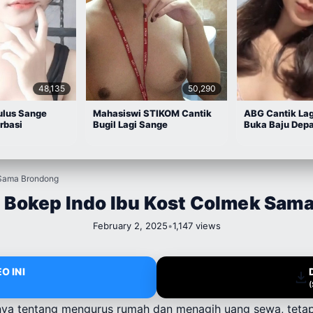
48,135
50,290
ulus Sange
Mahasiswi STIKOM Cantik
ABG Cantik La
rbasi
Bugil Lagi Sange
Buka Baju Dep
 Sama Brondong
 Bokep Indo Ibu Kost Colmek Sam
February 2, 2025
•
1,147 views
O INI
nya tentang mengurus rumah dan menagih uang sewa, teta