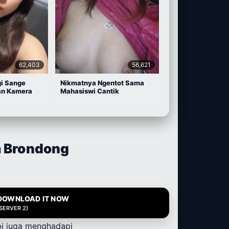
62,403
56,621
gi Sange
Nikmatnya Ngentot Sama
an Kamera
Mahasiswi Cantik
a Brondong
DOWNLOAD IT NOW
(SERVER 2)
pi juga menghadapi