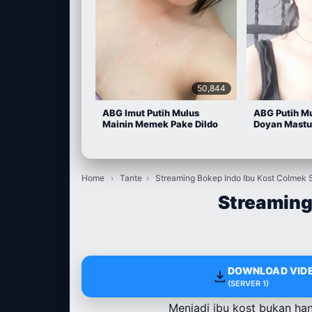
50,844
ABG Imut Putih Mulus
ABG Putih M
Mainin Memek Pake Dildo
Doyan Mastu
Home
›
Tante
›
Streaming Bokep Indo Ibu Kost Colmek
Streaming
DOWNLOAD VIDE
(SERVER 1)
Menjadi ibu kost bukan ha