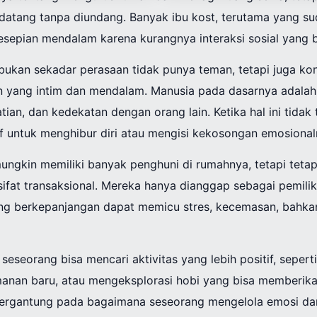
 datang tanpa diundang. Banyak ibu kost, terutama yang sud
kesepian mendalam karena kurangnya interaksi sosial yang
bukan sekadar perasaan tidak punya teman, tetapi juga kon
 yang intim dan mendalam. Manusia pada dasarnya adalah
ian, dan kedekatan dengan orang lain. Ketika hal ini tidak 
if untuk menghibur diri atau mengisi kekosongan emosional
ngkin memiliki banyak penghuni di rumahnya, tetapi tetap
sifat transaksional. Mereka hanya dianggap sebagai pemili
ng berkepanjangan dapat memicu stres, kecemasan, bahkan d
seseorang bisa mencari aktivitas yang lebih positif, seper
manan baru, atau mengeksplorasi hobi yang bisa memberik
bergantung pada bagaimana seseorang mengelola emosi d