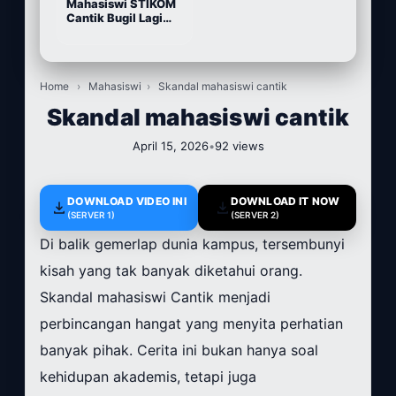
Mahasiswi STIKOM
Cantik Bugil Lagi
Sange
Home
›
Mahasiswi
›
Skandal mahasiswi cantik
Skandal mahasiswi cantik
April 15, 2026
•
92 views
DOWNLOAD VIDEO INI
DOWNLOAD IT NOW
(SERVER 1)
(SERVER 2)
Di balik gemerlap dunia kampus, tersembunyi
kisah yang tak banyak diketahui orang.
Skandal mahasiswi Cantik menjadi
perbincangan hangat yang menyita perhatian
banyak pihak. Cerita ini bukan hanya soal
kehidupan akademis, tetapi juga