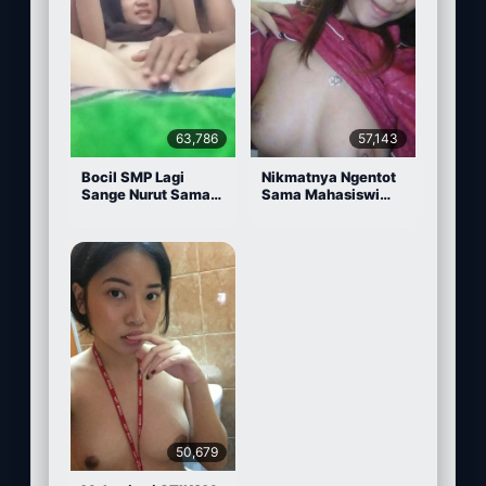
63,786
57,143
Bocil SMP Lagi
Nikmatnya Ngentot
Sange Nurut Sama
Sama Mahasiswi
Pacarnya
Cantik
50,679