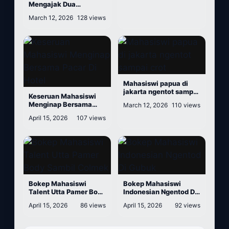
Mengajak Dua
Mahasiswi Berulang
March 12, 2026
128 views
Kali Cum
Mahasiswi papua di
jakarta ngentot sampai
Keseruan Mahasiswi
crot
Menginap Bersama
March 12, 2026
110 views
Pacar Di Hotel
April 15, 2026
107 views
Bokep Mahasiswi
Bokep Mahasiswi
Talent Utta Pamer Body
Indonesian Ngentod Di
Sambil Colmek
Gubuk
April 15, 2026
86 views
April 15, 2026
92 views