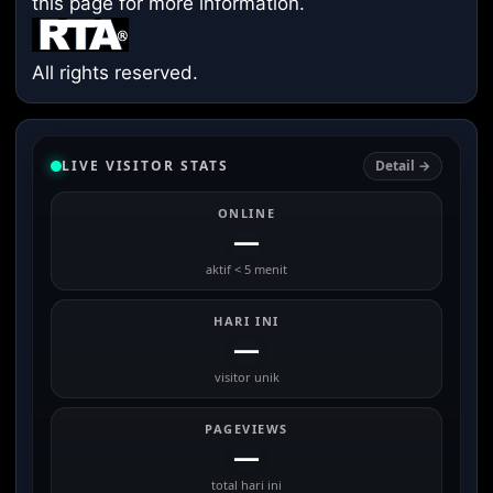
this page
for more information.
All rights reserved.
LIVE VISITOR STATS
Detail →
ONLINE
—
aktif < 5 menit
HARI INI
—
visitor unik
PAGEVIEWS
—
total hari ini