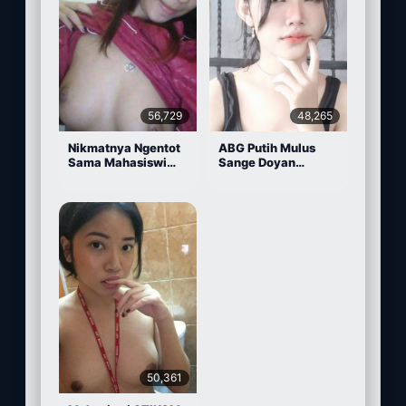
56,729
48,265
Nikmatnya Ngentot
ABG Putih Mulus
Sama Mahasiswi
Sange Doyan
Cantik
Masturbasi
50,361