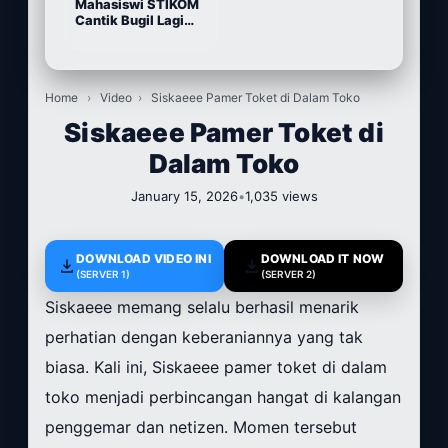
Mahasiswi STIKOM
Cantik Bugil Lagi
Sange
Home
›
Video
›
Siskaeee Pamer Toket di Dalam Toko
Siskaeee Pamer Toket di
Dalam Toko
January 15, 2026
•
1,035 views
DOWNLOAD VIDEO INI
DOWNLOAD IT NOW
(SERVER 1)
(SERVER 2)
Siskaeee memang selalu berhasil menarik
perhatian dengan keberaniannya yang tak
biasa. Kali ini, Siskaeee pamer toket di dalam
toko menjadi perbincangan hangat di kalangan
penggemar dan netizen. Momen tersebut