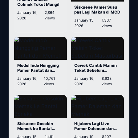
Colmek Toket Mungil
Siskaeee Pamer Susu
pas Lagi Makan di MCD
January 16,
2,864
2026
views
January 15,
1,337
2026
views
Model Indo Nungging
Cewek Cantik Mainin
Pamer Pantat dan
Toket Sebelum
Memek
Masturbasi
January 16,
10,761
January 16,
8,638
2026
views
2026
views
Siskaeee Gosokin
Hijabers Lagi Live
Memek ke Bantal
Pamer Daleman dan
Boneka
Memek
January 15,
1,491
January 19,
8,107