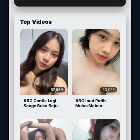
Top Videos
62,539
50,975
ABG Cantik Lagi
ABG Imut Putih
Sange Buka Baju
Mulus Mainin
Depan Kamera
Memek Pake Dildo