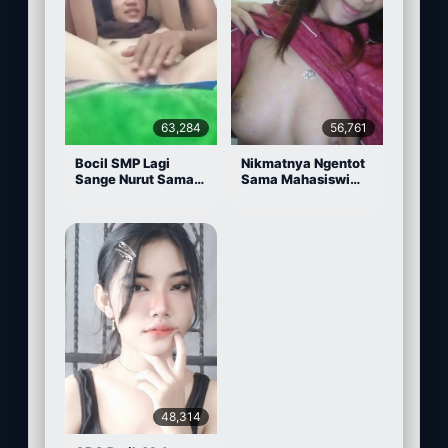
63,284
56,761
Bocil SMP Lagi
Nikmatnya Ngentot
Sange Nurut Sama
Sama Mahasiswi
Pacarnya
Cantik
48,314