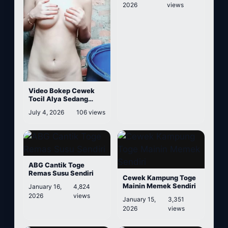
2026
views
Video Bokep Cewek
Tocil Alya Sedang
Memainkan Puting
July 4, 2026
106 views
Susu
ABG Cantik Toge
Remas Susu Sendiri
Cewek Kampung Toge
Mainin Memek Sendiri
January 16,
4,824
2026
views
January 15,
3,351
2026
views