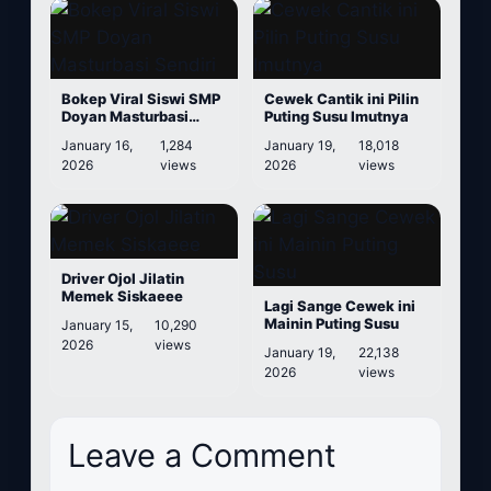
Bokep Viral Siswi SMP
Cewek Cantik ini Pilin
Doyan Masturbasi
Puting Susu Imutnya
Sendiri
January 16,
1,284
January 19,
18,018
2026
views
2026
views
Driver Ojol Jilatin
Memek Siskaeee
Lagi Sange Cewek ini
Mainin Puting Susu
January 15,
10,290
2026
views
January 19,
22,138
2026
views
Leave a Comment