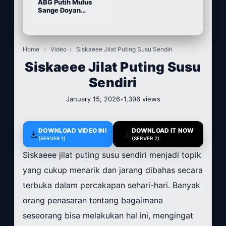
ABG Putih Mulus
Sange Doyan
Masturbasi
Home
›
Video
›
Siskaeee Jilat Puting Susu Sendiri
Siskaeee Jilat Puting Susu
Sendiri
January 15, 2026
•
1,396 views
DOWNLOAD VIDEO INI
DOWNLOAD IT NOW
(SERVER 1)
(SERVER 2)
Siskaeee jilat puting susu sendiri menjadi topik
yang cukup menarik dan jarang dibahas secara
terbuka dalam percakapan sehari-hari. Banyak
orang penasaran tentang bagaimana
seseorang bisa melakukan hal ini, mengingat