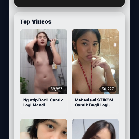
Top Videos
58,857
50,227
Ngintip Bocil Cantik
Mahasiswi STIKOM
Lagi Mandi
Cantik Bugil Lagi
Sange