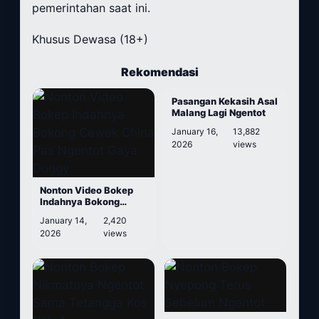
pemerintahan saat ini.
Khusus Dewasa (18+)
Rekomendasi
Pasangan Kekasih Asal
Malang Lagi Ngentot
January 16,
13,882
2026
views
Nonton Video Bokep
Indahnya Bokong
Cewek China Pas
January 14,
2,420
Ngentot Gaya Doggy
2026
views