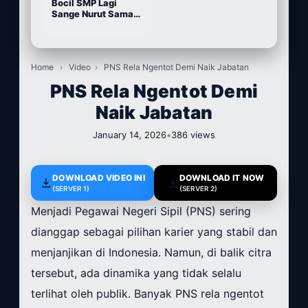
Bocil SMP Lagi
Sange Nurut Sama
Pacarnya
Home
›
Video
›
PNS Rela Ngentot Demi Naik Jabatan
PNS Rela Ngentot Demi
Naik Jabatan
January 14, 2026
•
386 views
DOWNLOAD VIDEO INI
DOWNLOAD IT NOW
(SERVER 1)
(SERVER 2)
Menjadi Pegawai Negeri Sipil (PNS) sering
dianggap sebagai pilihan karier yang stabil dan
menjanjikan di Indonesia. Namun, di balik citra
tersebut, ada dinamika yang tidak selalu
terlihat oleh publik. Banyak PNS rela ngentot