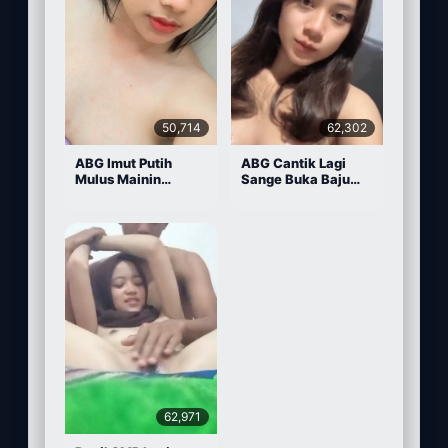
50,714
62,302
ABG Imut Putih
ABG Cantik Lagi
Mulus Mainin
Sange Buka Baju
Memek Pake Dildo
Depan Kamera
62,971