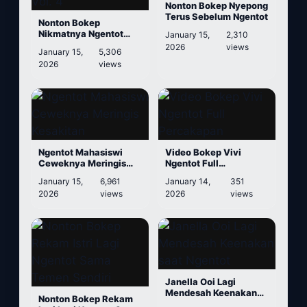
Nonton Bokep Nyepong
Terus Sebelum Ngentot
Nonton Bokep
Nikmatnya Ngentot
January 15,
2,310
Sama Tetangga Kos
2026
views
January 15,
5,306
Vol. 4
2026
views
Ngentot Mahasiswi
Video Bokep Vivi
Ceweknya Meringis
Ngentot Full
Kesakitan
Percakapan
January 15,
6,961
January 14,
351
2026
views
2026
views
Janella Ooi Lagi
Mendesah Keenakan
Nonton Bokep Rekam
saat Ngentot