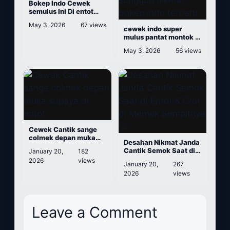
Bokep Indo Cewek
semulus Ini Di entot
Cowok Prindapan
May 3, 2026
67 views
cewek indo super
mulus pantat montok di
entot berkali kali
May 3, 2026
56 views
sungguh nikmat bokep
indo terbaru
Cewek Cantik sange
colmek depan muka
Desahan Nikmat Janda
supaya di entot
Cantik Semok Saat di
January 20,
182
Entot & Crot di Memek
2026
views
January 20,
267
Sempitnya
2026
views
Leave a Comment