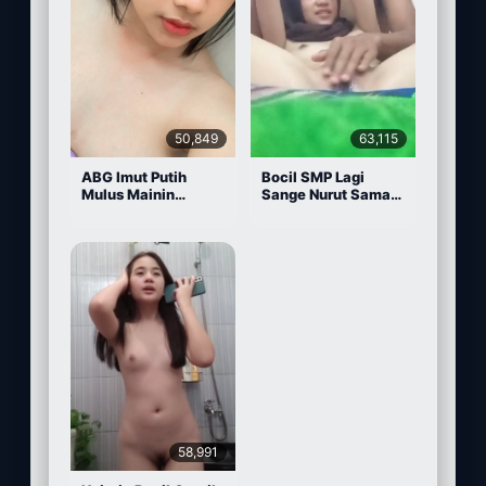
50,849
63,115
ABG Imut Putih
Bocil SMP Lagi
Mulus Mainin
Sange Nurut Sama
Memek Pake Dildo
Pacarnya
58,991