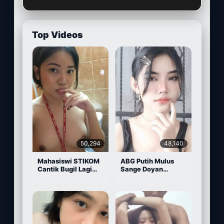
Top Videos
50,294
48,140
Mahasiswi STIKOM
ABG Putih Mulus
Cantik Bugil Lagi
Sange Doyan
Sange
Masturbasi