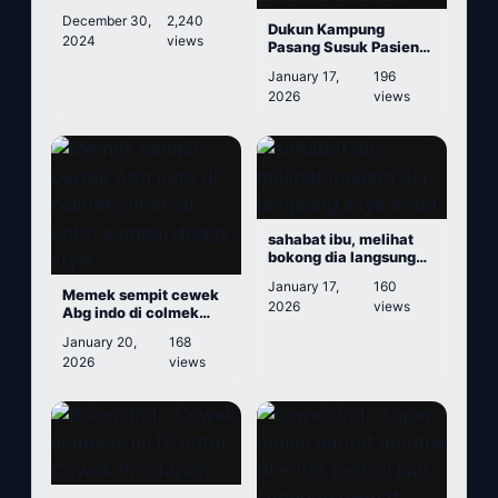
December 30,
2,240
Dukun Kampung
2024
views
Pasang Susuk Pasien
Malah Di Entot Ke
January 17,
196
enakan
2026
views
sahabat ibu, melihat
bokong dia langsung
saya entot
January 17,
160
Memek sempit cewek
2026
views
Abg indo di colmek
jilmek di entot sampai
January 20,
168
doggy style
2026
views