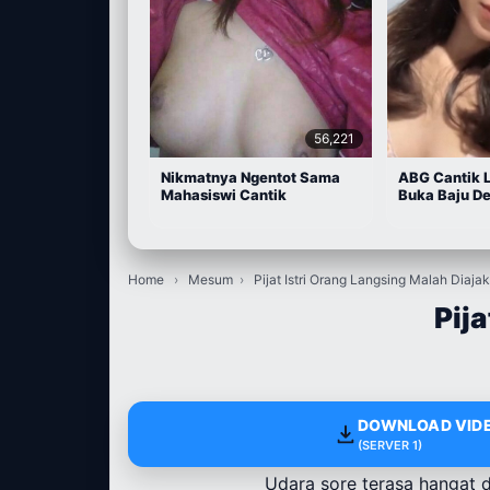
56,221
Nikmatnya Ngentot Sama
ABG Cantik 
Mahasiswi Cantik
Buka Baju D
Home
›
Mesum
›
Pijat Istri Orang Langsing Malah Diaja
Pij
DOWNLOAD VIDE
(SERVER 1)
Udara sore terasa hangat 