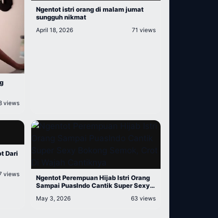
Ngentot istri orang di malam jumat
sungguh nikmat
April 18, 2026
71 views
ng
8 views
t Dari
7 views
Ngentot Perempuan Hijab Istri Orang
Sampai PuasIndo Cantik Super Sexy
Bokong Semok, Crot Di Wajah
May 3, 2026
63 views
Cantiknya