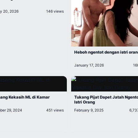
y 20, 2026
146 views
Heboh ngentot dengan istri ora
January 17, 2026
16
ang Kekasih ML di Kamar
Tukang Pijat Dapet Jatah Ngento
Istri Orang
er 29, 2024
451 views
February 9, 2025
6,73