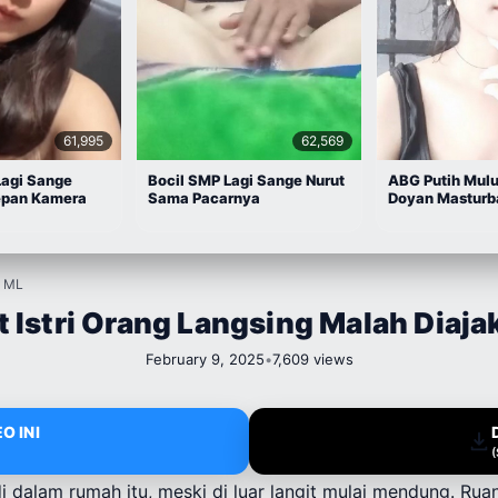
61,995
62,569
Lagi Sange
Bocil SMP Lagi Sange Nurut
ABG Putih Mul
epan Kamera
Sama Pacarnya
Doyan Masturb
k ML
at Istri Orang Langsing Malah Diaja
February 9, 2025
•
7,609 views
O INI
di dalam rumah itu, meski di luar langit mulai mendung. R