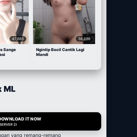
47,683
58,386
us Sange
Ngintip Bocil Cantik Lagi
asi
Mandi
k ML
DOWNLOAD IT NOW
(SERVER 2)
uangan yang remang-remang