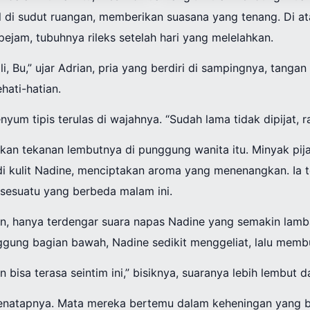
l di sudut ruangan, memberikan suasana yang tenang. Di at
ejam, tubuhnya rileks setelah hari yang melelahkan.
, Bu,” ujar Adrian, pria yang berdiri di sampingnya, tangan
hati-hatian.
um tipis terulas di wajahnya. “Sudah lama tidak dipijat, r
kan tekanan lembutnya di punggung wanita itu. Minyak pij
di kulit Nadine, menciptakan aroma yang menenangkan. Ia 
da sesuatu yang berbeda malam ini.
n, hanya terdengar suara napas Nadine yang semakin lamb
nggung bagian bawah, Nadine sedikit menggeliat, lalu mem
an bisa terasa seintim ini,” bisiknya, suaranya lebih lembut 
menatapnya. Mata mereka bertemu dalam keheningan yang be