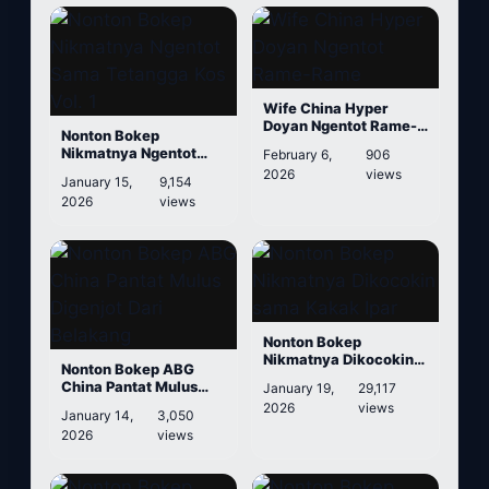
Wife China Hyper
Doyan Ngentot Rame-
Nonton Bokep
Rame
Nikmatnya Ngentot
February 6,
906
Sama Tetangga Kos
2026
views
January 15,
9,154
Vol. 1
2026
views
Nonton Bokep
Nikmatnya Dikocokin
Nonton Bokep ABG
sama Kakak Ipar
China Pantat Mulus
January 19,
29,117
Digenjot Dari Belakang
2026
views
January 14,
3,050
2026
views