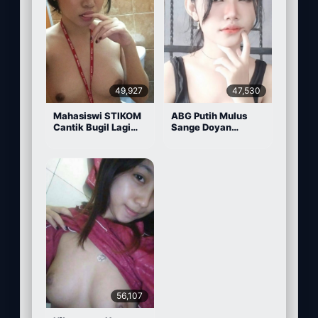
49,927
47,530
Mahasiswi STIKOM
ABG Putih Mulus
Cantik Bugil Lagi
Sange Doyan
Sange
Masturbasi
56,107