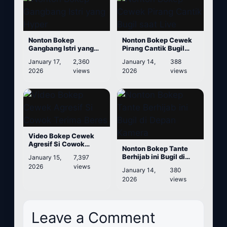
Nonton Bokep
Nonton Bokep Cewek
Gangbang Istri yang
Pirang Cantik Bugil
Hyper
saat Live
January 17,
2,360
January 14,
388
2026
views
2026
views
Video Bokep Cewek
Agresif Si Cowok
Nonton Bokep Tante
Terima Beres
Berhijab ini Bugil di
January 15,
7,397
Depan Kamera
2026
views
January 14,
380
2026
views
Leave a Comment