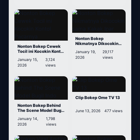
Nonton Bokep
Nikmatnya Dikocokin
Nonton Bokep Cewek
sama Kakak Ipar
Tocil ini Kocokin Kontol
January 19,
29,117
Pacarnya
2026
views
January 15,
3,124
2026
views
Clip Bokep Ome TV 13
Nonton Bokep Behind
The Scene Model Bugil
June 13, 2026
477 views
Indo
January 14,
1,798
2026
views