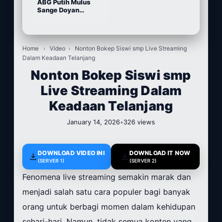
ABG Putih Mulus
Sange Doyan
Masturbasi
Home
›
Video
›
Nonton Bokep Siswi smp Live Streaming
Dalam Keadaan Telanjang
Nonton Bokep Siswi smp
Live Streaming Dalam
Keadaan Telanjang
January 14, 2026
•
326 views
DOWNLOAD VIDEO INI
DOWNLOAD IT NOW
(SERVER 1)
(SERVER 2)
Fenomena live streaming semakin marak dan
menjadi salah satu cara populer bagi banyak
orang untuk berbagi momen dalam kehidupan
sehari-hari. Namun, tidak semua konten yang