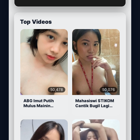
Top Videos
50,478
50,076
ABG Imut Putih
Mahasiswi STIKOM
Mulus Mainin
Cantik Bugil Lagi
Memek Pake Dildo
Sange