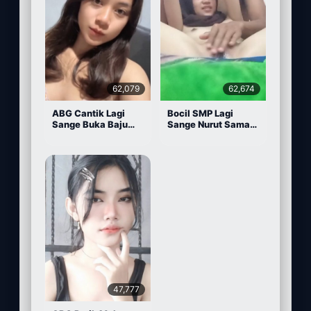
62,079
62,674
ABG Cantik Lagi
Bocil SMP Lagi
Sange Buka Baju
Sange Nurut Sama
Depan Kamera
Pacarnya
47,777