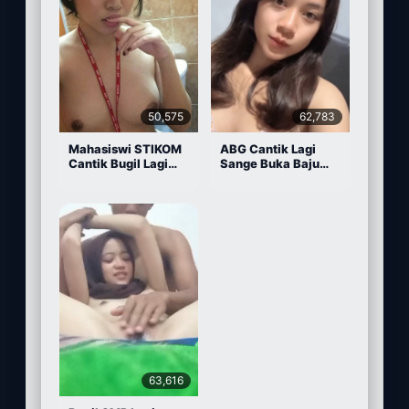
50,575
62,783
Mahasiswi STIKOM
ABG Cantik Lagi
Cantik Bugil Lagi
Sange Buka Baju
Sange
Depan Kamera
63,616