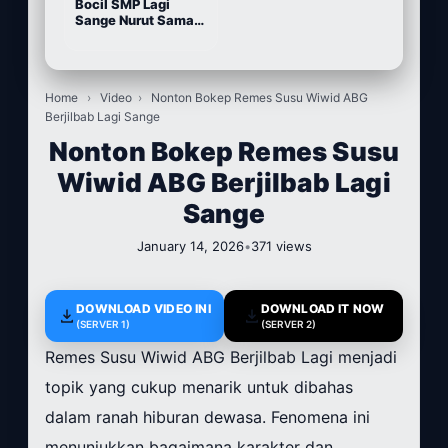
Bocil SMP Lagi
Sange Nurut Sama
Pacarnya
Home
›
Video
›
Nonton Bokep Remes Susu Wiwid ABG
Berjilbab Lagi Sange
Nonton Bokep Remes Susu
Wiwid ABG Berjilbab Lagi
Sange
January 14, 2026
•
371 views
DOWNLOAD VIDEO INI
DOWNLOAD IT NOW
(SERVER 1)
(SERVER 2)
Remes Susu Wiwid ABG Berjilbab Lagi menjadi
topik yang cukup menarik untuk dibahas
dalam ranah hiburan dewasa. Fenomena ini
menunjukkan bagaimana karakter dan