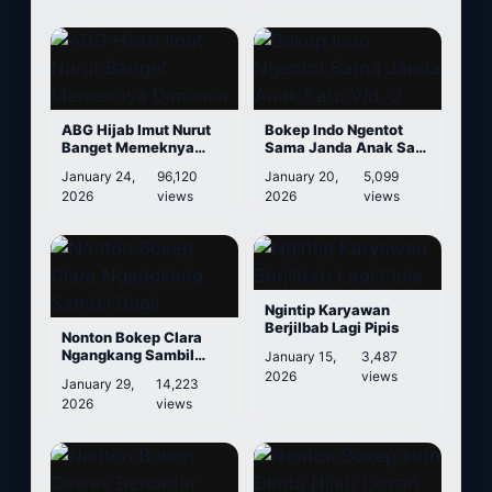
ABG Hijab Imut Nurut
Bokep Indo Ngentot
Banget Memeknya
Sama Janda Anak Satu
Dimainin
Vid. 2
January 24,
96,120
January 20,
5,099
2026
views
2026
views
Ngintip Karyawan
Berjilbab Lagi Pipis
Nonton Bokep Clara
Ngangkang Sambil
January 15,
3,487
Bugil
2026
views
January 29,
14,223
2026
views