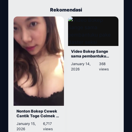
Rekomendasi
Video Bokep Sange
sama pembantuku
pake daster seksi
January 14,
368
2026
views
Nonton Bokep Cewek
Cantik Toge Colmek di
Kamar Mandi
January 15,
6,717
2026
views