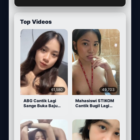
Top Videos
61,580
49,703
ABG Cantik Lagi
Mahasiswi STIKOM
Sange Buka Baju
Cantik Bugil Lagi
Depan Kamera
Sange