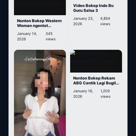
Video Bokep Indo Bu
Guru Salsa 3
January 23,
4,854
Nonton Bokep Western
2026
views
Woman ngentot
threesome Threesome
January 14,
345
FFM
2026
views
Nonton Bokep Rekam
ABG Cantik Lagi Bugil
di Toilet
January 16,
1,209
2026
views