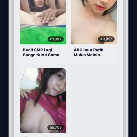
61,902
49,857
Bocil SMP Lagi
ABG Imut Putih
Sange Nurut Sama
Mulus Mainin
Pacarnya
Memek Pake Dildo
55,769