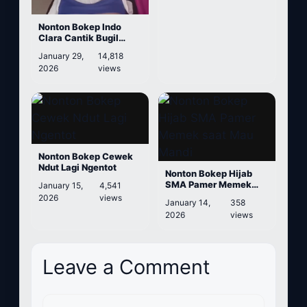
Nonton Bokep Indo
Clara Cantik Bugil
Sambil Colmek
January 29,
14,818
2026
views
Nonton Bokep Cewek
Ndut Lagi Ngentot
Nonton Bokep Hijab
SMA Pamer Memek
January 15,
4,541
saat Mau Mandi
2026
views
January 14,
358
2026
views
Leave a Comment
Comment