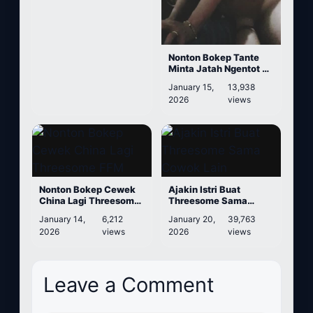
Nonton Bokep Tante
Minta Jatah Ngentot ke
Keponakan
January 15,
13,938
2026
views
Nonton Bokep Cewek
Ajakin Istri Buat
China Lagi Threesome
Threesome Sama
FFM
Cowok Lain
January 14,
6,212
January 20,
39,763
2026
views
2026
views
Leave a Comment