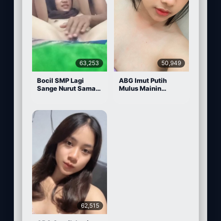
63,253
50,949
Bocil SMP Lagi
ABG Imut Putih
Sange Nurut Sama
Mulus Mainin
Pacarnya
Memek Pake Dildo
62,515