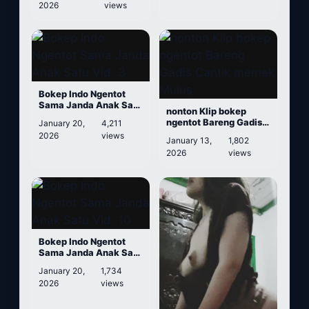
2026
views
Bokep Indo Ngentot
Sama Janda Anak Satu
nonton Klip bokep
Vid. 3
ngentot Bareng Gadis
January 20,
4,211
Cantik memek Mulus
2026
views
January 13,
1,802
2026
views
Bokep Indo Ngentot
Sama Janda Anak Satu
Vid. 10
January 20,
1,734
2026
views