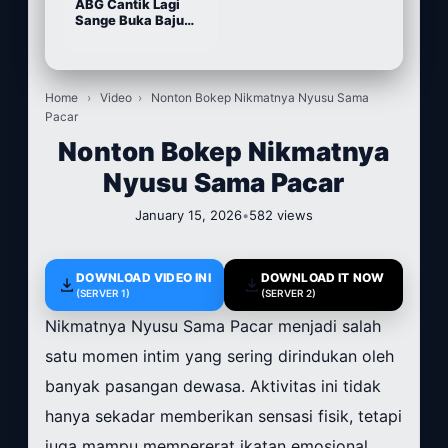
ABG Cantik Lagi
Sange Buka Baju
Depan Kamera
Home
›
Video
›
Nonton Bokep Nikmatnya Nyusu Sama
Pacar
Nonton Bokep Nikmatnya
Nyusu Sama Pacar
January 15, 2026
•
582 views
DOWNLOAD VIDEO INI
DOWNLOAD IT NOW
(SERVER 1)
(SERVER 2)
Nikmatnya Nyusu Sama Pacar menjadi salah
satu momen intim yang sering dirindukan oleh
banyak pasangan dewasa. Aktivitas ini tidak
hanya sekadar memberikan sensasi fisik, tetapi
juga mampu mempererat ikatan emosional