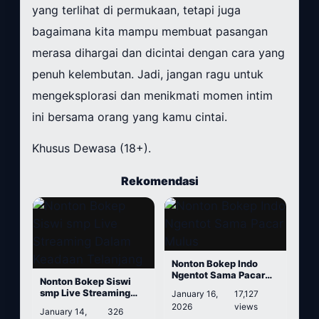
yang terlihat di permukaan, tetapi juga
bagaimana kita mampu membuat pasangan
merasa dihargai dan dicintai dengan cara yang
penuh kelembutan. Jadi, jangan ragu untuk
mengeksplorasi dan menikmati momen intim
ini bersama orang yang kamu cintai.
Khusus Dewasa (18+).
Rekomendasi
Nonton Bokep Indo
Ngentot Sama Pacar
Nonton Bokep Siswi
Mulus
smp Live Streaming
January 16,
17,127
Dalam Keadaan
2026
views
January 14,
326
Telanjang