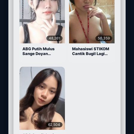
48,261
50,359
ABG Putih Mulus
Mahasiswi STIKOM
Sange Doyan
Cantik Bugil Lagi
Masturbasi
Sange
62,504