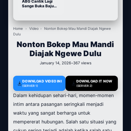
ABG Cantik Lagi
Sange Buka Baju
Depan Kamera
Home
›
Video
›
Nonton Bokep Mau Mandi Diajak Ngewe
Dulu
Nonton Bokep Mau Mandi
Diajak Ngewe Dulu
January 14, 2026
•
367 views
DOWNLOAD VIDEO INI
DOWNLOAD IT NOW
(SERVER 1)
(SERVER 2)
Dalam kehidupan sehari-hari, momen-momen
intim antara pasangan seringkali menjadi
waktu yang sangat berharga untuk
mempererat hubungan. Salah satu situasi yang
cukup sering terjadi adalah ketika salah satu