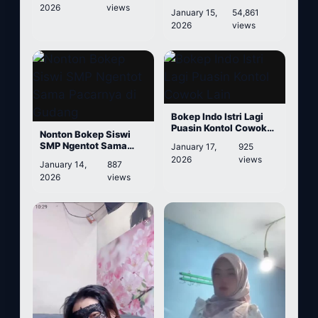
Goyangannya Mantap
2026
views
January 15,
54,861
2026
views
Bokep Indo Istri Lagi
Puasin Kontol Cowok
Nonton Bokep Siswi
Lain
SMP Ngentot Sama
January 17,
925
Pacarnya di Gudang
2026
views
January 14,
887
2026
views