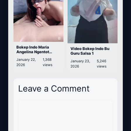
Bokep Indo Maria
Video Bokep Indo Bu
Angelina Ngentot
Guru Salsa 1
Sama Cowok Random
January 22,
1,368
January 23,
5,246
2026
views
2026
views
Leave a Comment
Comment