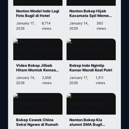
Nonton Model Indo Lagi
Nonton Bokep Hijab
Foto Bugil di Hotel
Kacamata Spil Memek
Pink
January 17,
8,714
January 14,
363
2026
views
2026
views
Video Bokep Jilbab
Bokep Indo Ngintip
Hitam Montok Remas
Kamar Mandi Kost Putri
Susu
January 14,
2,658
January 17,
1,311
2026
views
2026
views
Bokep Cewek China
Nonton Bokep Kia
Seksi Ngewe di Rumah
alumni SMA Bugil