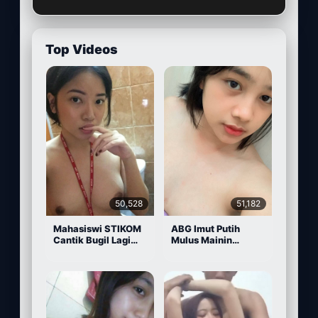
Top Videos
50,528
51,182
Mahasiswi STIKOM
ABG Imut Putih
Cantik Bugil Lagi
Mulus Mainin
Sange
Memek Pake Dildo