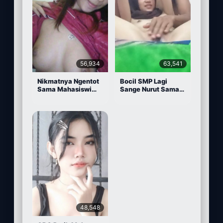
56,934
63,541
Nikmatnya Ngentot
Bocil SMP Lagi
Sama Mahasiswi
Sange Nurut Sama
Cantik
Pacarnya
48,548