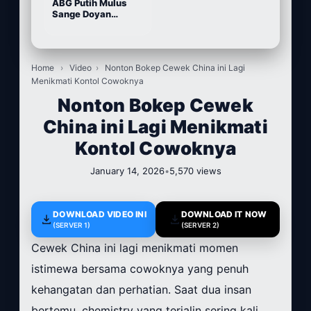
ABG Putih Mulus
Sange Doyan
Masturbasi
Home
›
Video
›
Nonton Bokep Cewek China ini Lagi
Menikmati Kontol Cowoknya
Nonton Bokep Cewek
China ini Lagi Menikmati
Kontol Cowoknya
January 14, 2026
•
5,570 views
DOWNLOAD VIDEO INI
DOWNLOAD IT NOW
(SERVER 1)
(SERVER 2)
Cewek China ini lagi menikmati momen
istimewa bersama cowoknya yang penuh
kehangatan dan perhatian. Saat dua insan
bertemu, chemistry yang terjalin sering kali