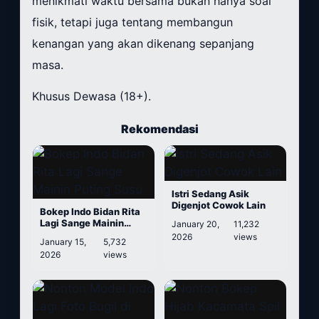
menikmati waktu bersama bukan hanya soal
fisik, tetapi juga tentang membangun
kenangan yang akan dikenang sepanjang
masa.
Khusus Dewasa (18+).
Rekomendasi
Istri Sedang Asik
Digenjot Cowok Lain
Bokep Indo Bidan Rita
Lagi Sange Mainin
January 20,
11,232
Puting Susu
2026
views
January 15,
5,732
2026
views