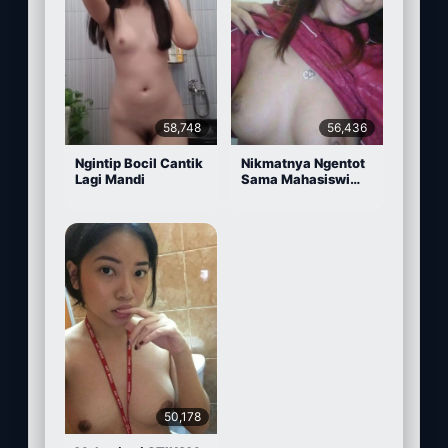
58,748
56,436
Ngintip Bocil Cantik
Nikmatnya Ngentot
Lagi Mandi
Sama Mahasiswi
Cantik
50,178