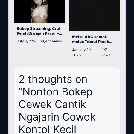
Bokep Streaming: Crot
Pejuh Diwajah Pacar –
Melsa ABG semok
Nonton Video Ngentot
July 6, 2026
68,977 views
mulus Tobrut Parah
Gratis
goyang enyoh enyohh
January 19,
202
di atas kontol gede
2026
views
2 thoughts on
“Nonton Bokep
Cewek Cantik
Ngajarin Cowok
Kontol Kecil