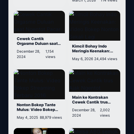
March 1, 2026
114 views
sampai Keluar Di dalam
Memek
Cewek Cantik
Orgasme Duluan saat
Kimcil Bohay Indo
Ngentot Pacar
Meringis Keenakan:
December 28,
1,154
Video Bokep Nonton
2024
views
May 6, 2026
24,494 views
Sekali Lagi
Main ke Kontrakan
Cewek Cantik trus
Nonton Bokep Tante
Ajak Ngentot
Mulus: Video Bokep
December 28,
2,002
Streaming Terbaru
2024
views
May 4, 2025
88,979 views
2016