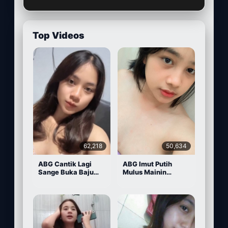
Top Videos
62,218
50,634
ABG Cantik Lagi
ABG Imut Putih
Sange Buka Baju
Mulus Mainin
Depan Kamera
Memek Pake Dildo