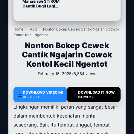
Mahasiswi STIKOM
Cantik Bugil Lagi
Sange
Home
›
ABG
›
Nonton Bokep Cewek Cantik Ngajarin Cowok
Kontol Kecil Ngentot
Nonton Bokep Cewek
Cantik Ngajarin Cowok
Kontol Kecil Ngentot
February 15, 2025
•
8,554 views
DOWNLOAD VIDEO INI
DOWNLOAD IT NOW
(SERVER 1)
(SERVER 2)
Lingkungan memiliki peran yang sangat besar
dalam membentuk kesehatan mental
seseorang. Baik itu tempat tinggal, tempat
kerja, atau lingkungan sosial, setiap aspek