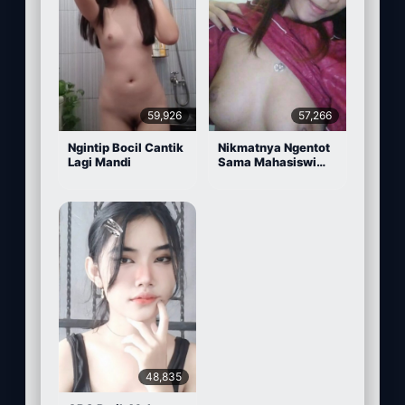
59,926
57,266
Ngintip Bocil Cantik
Nikmatnya Ngentot
Lagi Mandi
Sama Mahasiswi
Cantik
48,835