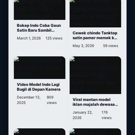
Bokep Indo Coba Gaun
Satin Baru Sambil
Cewek chindo Tanktop
Colmek
satin pamer memek ke
March 1, 2026
125 views
kamera Bokep indo
May 3, 2026
59 views
terbaru
Video Model Indo Lagi
Bugil di Depan Kamera
December 13,
909
Viral mantan model
2025
views
iklan majalah dewasa
sange pamer memek
January 22,
176
dan tubuh sexy
2026
views