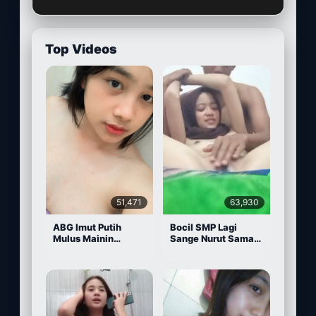
Top Videos
51,471
63,930
ABG Imut Putih
Bocil SMP Lagi
Mulus Mainin
Sange Nurut Sama
Memek Pake Dildo
Pacarnya