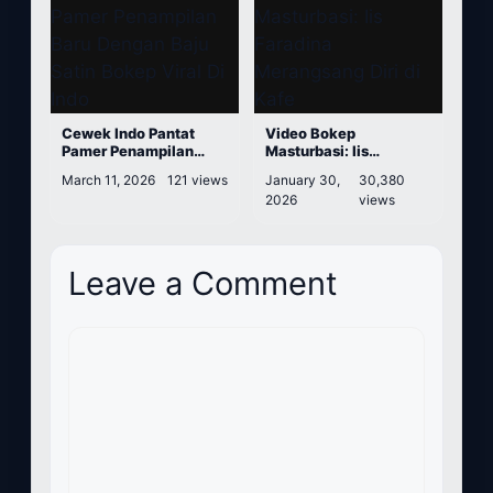
Cewek Indo Pantat
Video Bokep
Pamer Penampilan
Masturbasi: Iis
Baru Dengan Baju Satin
Faradina Merangsang
March 11, 2026
121 views
January 30,
30,380
Bokep Viral Di Indo
Diri di Kafe
2026
views
Leave a Comment
Comment