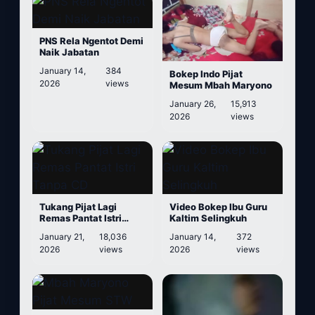
PNS Rela Ngentot Demi
Naik Jabatan
January 14,
384
Bokep Indo Pijat
2026
views
Mesum Mbah Maryono
January 26,
15,913
2026
views
Tukang Pijat Lagi
Video Bokep Ibu Guru
Remas Pantat Istri
Kaltim Selingkuh
Tanpa CD
January 21,
18,036
January 14,
372
2026
views
2026
views