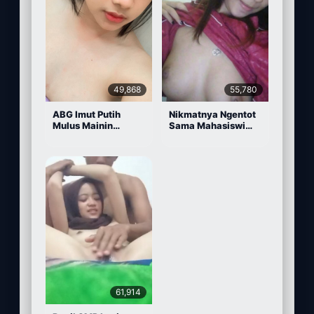
49,868
55,780
ABG Imut Putih
Nikmatnya Ngentot
Mulus Mainin
Sama Mahasiswi
Memek Pake Dildo
Cantik
61,914