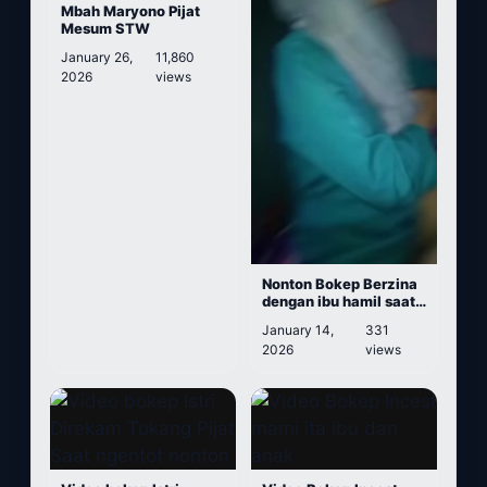
Mbah Maryono Pijat
Mesum STW
January 26,
11,860
2026
views
Nonton Bokep Berzina
dengan ibu hamil saat
suami sedang bekerja
January 14,
331
2026
views