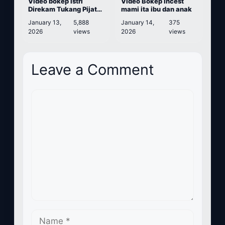
Video bokep Istri
Video Bokep Incest
Direkam Tukang Pijat
mami ita ibu dan anak
Saat ngentot nonton
January 13,
5,888
January 14,
375
2026
views
2026
views
Leave a Comment
Comment
Name