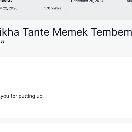
 Berat
December 29, 2024
46
y 22, 2026
170 views
alikha Tante Memek Tembe
”
kyou for putting up.