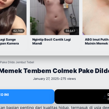
62,766
59,547
Lagi Sange
Ngintip Bocil Cantik Lagi
ABG Imut Putih
epan Kamera
Mandi
Mainin Memek 
ake Dildo Jembut Tebel
 Memek Tembem Colmek Pake Dild
January 27, 2025
•
275 views
O INI
n bagian penting dari kualitas hidup, termasuk di usia dew