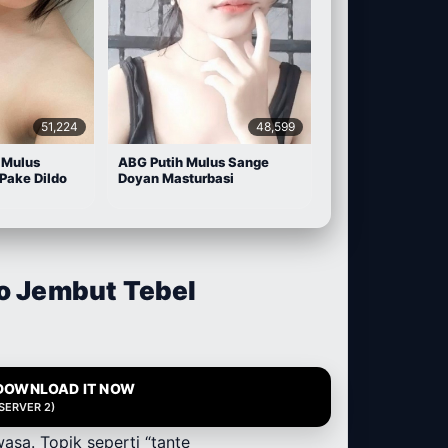
51,224
48,599
 Mulus
ABG Putih Mulus Sange
Pake Dildo
Doyan Masturbasi
o Jembut Tebel
DOWNLOAD IT NOW
(SERVER 2)
asa. Topik seperti “tante