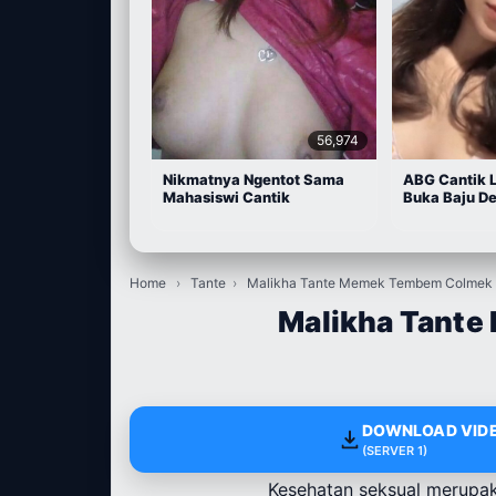
56,974
Nikmatnya Ngentot Sama
ABG Cantik 
Mahasiswi Cantik
Buka Baju D
Home
›
Tante
›
Malikha Tante Memek Tembem Colmek P
Malikha Tante
DOWNLOAD VIDE
(SERVER 1)
Kesehatan seksual merupaka