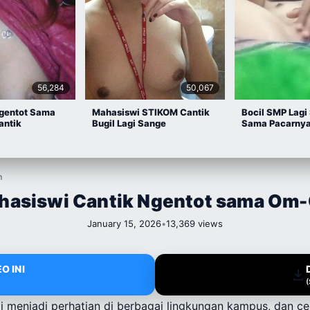
56,284
50,067
gentot Sama
Mahasiswi STIKOM Cantik
Bocil SMP Lagi
antik
Bugil Lagi Sange
Sama Pacarny
m
hasiswi Cantik Ngentot sama Om
January 15, 2026
•
13,369 views
O INI
li menjadi perhatian di berbagai lingkungan kampus, dan cer