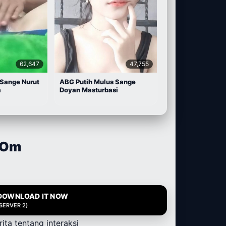
62,647
47,755
 Sange Nurut
ABG Putih Mulus Sange
a
Doyan Masturbasi
-Om
DOWNLOAD IT NOW
(SERVER 2)
ita tentang interaksi