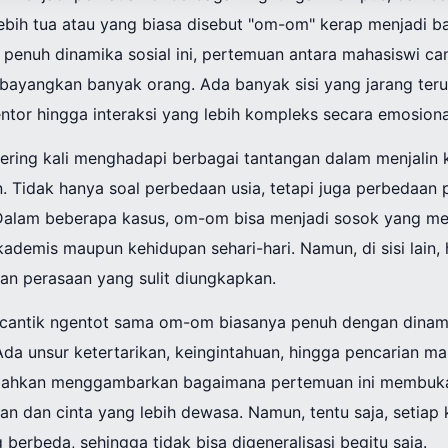
ebih tua atau yang biasa disebut "om-om" kerap menjadi 
 penuh dinamika sosial ini, pertemuan antara mahasiswi c
dibayangkan banyak orang. Ada banyak sisi yang jarang teru
tor hingga interaksi yang lebih kompleks secara emosiona
sering kali menghadapi berbagai tantangan dalam menjali
 Tidak hanya soal perbedaan usia, tetapi juga perbedaan
. Dalam beberapa kasus, om-om bisa menjadi sosok yang m
kademis maupun kehidupan sehari-hari. Namun, di sisi lain,
an perasaan yang sulit diungkapkan.
i cantik ngentot sama om-om biasanya penuh dengan dinam
Ada unsur ketertarikan, keingintahuan, hingga pencarian 
a bahkan menggambarkan bagaimana pertemuan ini membuk
n dan cinta yang lebih dewasa. Namun, tentu saja, setiap k
berbeda, sehingga tidak bisa digeneralisasi begitu saja.