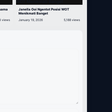
 sama
Janella Ooi Ngentot Posisi WOT
Menikmati Banget
3 views
January 19, 2026
5,188 views