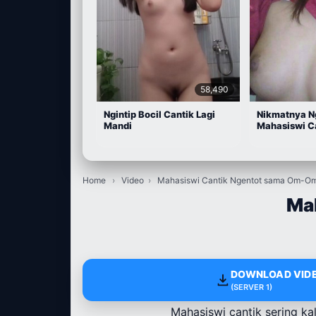
58,490
Ngintip Bocil Cantik Lagi
Nikmatnya N
Mandi
Mahasiswi C
Home
›
Video
›
Mahasiswi Cantik Ngentot sama Om-O
Ma
DOWNLOAD VIDE
(SERVER 1)
Mahasiswi cantik sering ka