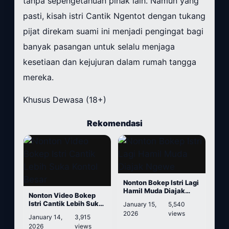
tanpa sepengetahuan pihak lain. Namun yang
pasti, kisah istri Cantik Ngentot dengan tukang
pijat direkam suami ini menjadi pengingat bagi
banyak pasangan untuk selalu menjaga
kesetiaan dan kejujuran dalam rumah tangga
mereka.
Khusus Dewasa (18+)
Rekomendasi
Nonton Bokep Istri Lagi
Hamil Muda Diajak
Nonton Video Bokep
Ngewe
Istri Cantik Lebih Suka
January 15,
5,540
Kontol Besar
2026
views
January 14,
3,915
2026
views