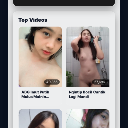
Top Videos
49,866
57,686
ABG Imut Putih
Ngintip Bocil Cantik
Mulus Mainin
Lagi Mandi
Memek Pake Dildo