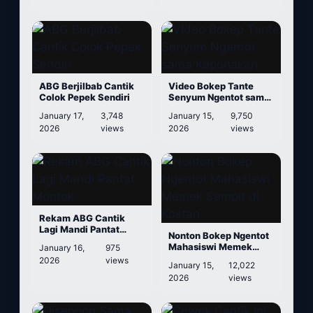
ABG Berjilbab Cantik
Video Bokep Tante
Colok Pepek Sendiri
Senyum Ngentot sama
Keponakan
January 17,
3,748
January 15,
9,750
2026
views
2026
views
Rekam ABG Cantik
Lagi Mandi Pantat
Nonton Bokep Ngentot
Montok
Mahasiswi Memek
January 16,
975
Sempit di Kostan
2026
views
January 15,
12,022
2026
views