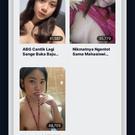
61,587
55,779
ABG Cantik Lagi
Nikmatnya Ngentot
Sange Buka Baju
Sama Mahasiswi
Depan Kamera
Cantik
49,705