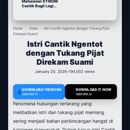
Mahasiswi STIKOM
Cantik Bugil Lagi
Sange
Home
›
Video
›
Istri Cantik Ngentot dengan Tukang Pijat
Direkam Suami
Istri Cantik Ngentot
dengan Tukang Pijat
Direkam Suami
January 20, 2026
•
194,002 views
DOWNLOAD VIDEO INI
DOWNLOAD IT NOW
(SERVER 1)
(SERVER 2)
Fenomena hubungan terlarang yang
melibatkan istri dan tukang pijat memang
sering menjadi bahan perbincangan hangat di
kalangan masyarakat. Dalam kasus istri Cantik