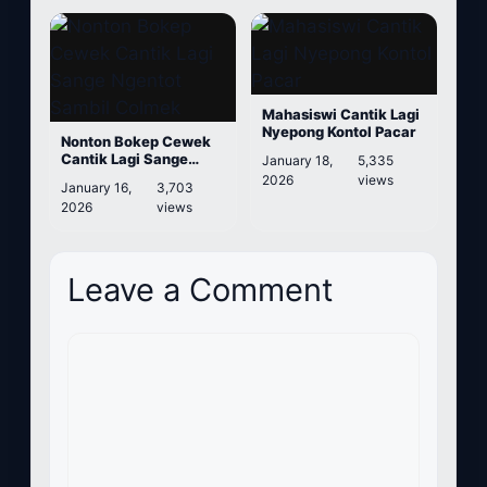
Mahasiswi Cantik Lagi
Nyepong Kontol Pacar
Nonton Bokep Cewek
Cantik Lagi Sange
January 18,
5,335
Ngentot Sambil
2026
views
January 16,
3,703
Colmek
2026
views
Leave a Comment
Comment