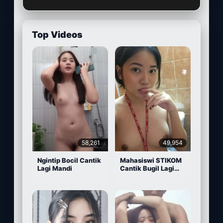
Top Videos
58,261
49,954
Ngintip Bocil Cantik
Mahasiswi STIKOM
Lagi Mandi
Cantik Bugil Lagi
Sange