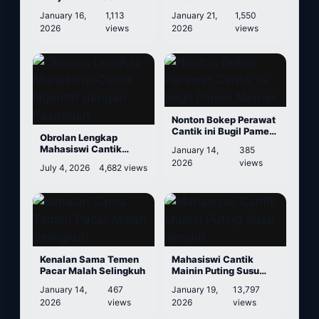
Cantik
January 16,
1,113
January 21,
1,550
2026
views
2026
views
Nonton Bokep Perawat
Cantik ini Bugil Pamer
Obrolan Lengkap
Memek
Mahasiswi Cantik
January 14,
385
Ngentot dengan
2026
views
July 4, 2026
4,682 views
Pasangan
Kenalan Sama Temen
Mahasiswi Cantik
Pacar Malah Selingkuh
Mainin Puting Susu
Sendiri
January 14,
467
January 19,
13,797
2026
views
2026
views