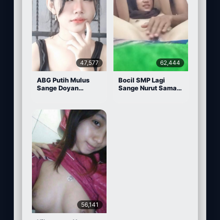
47,577
62,444
ABG Putih Mulus
Bocil SMP Lagi
Sange Doyan
Sange Nurut Sama
Masturbasi
Pacarnya
56,141