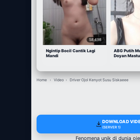
58,498
Ngintip Bocil Cantik Lagi
ABG Putih M
Mandi
Doyan Mastu
Home
›
Video
›
Driver Ojol Kenyot Susu Siskaeee
DOWNLOAD VIDE
(SERVER 1)
Fenomena unik di dunia oje