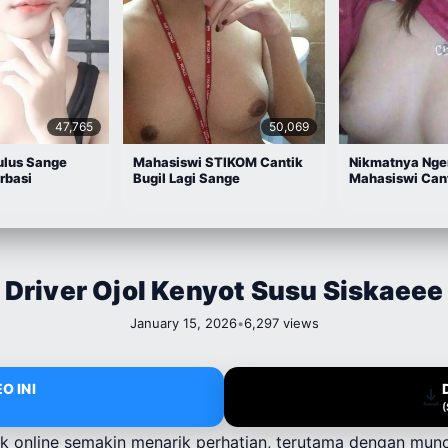
47,765
50,069
ulus Sange
Mahasiswi STIKOM Cantik
Nikmatnya Nge
rbasi
Bugil Lagi Sange
Mahasiswi Can
Driver Ojol Kenyot Susu Siskaeee
January 15, 2026
•
6,297 views
O INI
k online semakin menarik perhatian, terutama dengan muncul