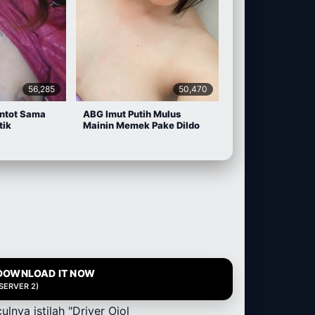
56,285
50,470
ntot Sama
ABG Imut Putih Mulus
tik
Mainin Memek Pake Dildo
DOWNLOAD IT NOW
(SERVER 2)
nya istilah "Driver Ojol