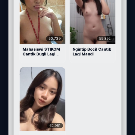
50,739
59,892
Mahasiswi STIKOM
Ngintip Bocil Cantik
Cantik Bugil Lagi
Lagi Mandi
Sange
62,961