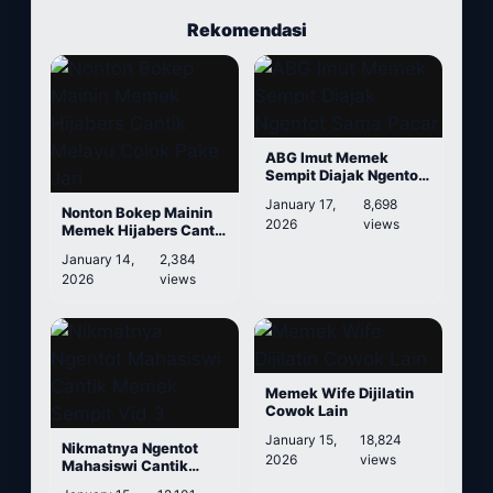
Rekomendasi
ABG Imut Memek
Sempit Diajak Ngentot
Sama Pacar
January 17,
8,698
Nonton Bokep Mainin
2026
views
Memek Hijabers Cantik
Melayu Colok Pake
January 14,
2,384
Jari
2026
views
Memek Wife Dijilatin
Cowok Lain
January 15,
18,824
Nikmatnya Ngentot
2026
views
Mahasiswi Cantik
Memek Sempit Vid 3