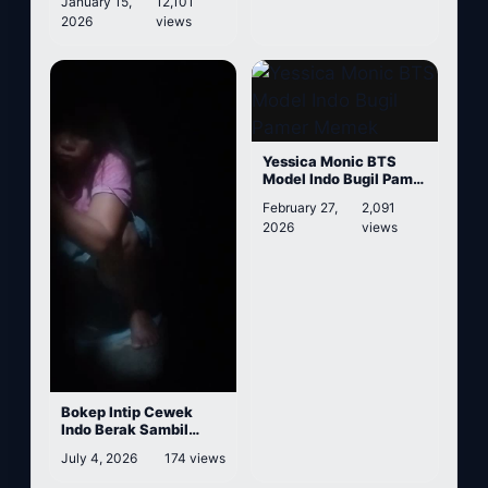
January 15,
12,101
2026
views
Yessica Monic BTS
Model Indo Bugil Pamer
Memek
February 27,
2,091
2026
views
Bokep Intip Cewek
Indo Berak Sambil
Mengelus Memek
July 4, 2026
174 views