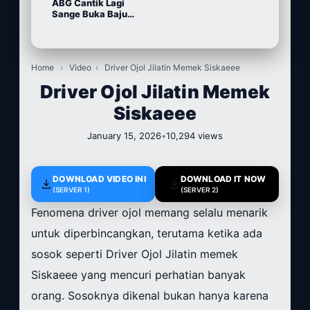
ABG Cantik Lagi
Sange Buka Baju
Depan Kamera
Home
›
Video
›
Driver Ojol Jilatin Memek Siskaeee
Driver Ojol Jilatin Memek
Siskaeee
January 15, 2026
•
10,294 views
DOWNLOAD VIDEO INI
DOWNLOAD IT NOW
(SERVER 1)
(SERVER 2)
Fenomena driver ojol memang selalu menarik
untuk diperbincangkan, terutama ketika ada
sosok seperti Driver Ojol Jilatin memek
Siskaeee yang mencuri perhatian banyak
orang. Sosoknya dikenal bukan hanya karena