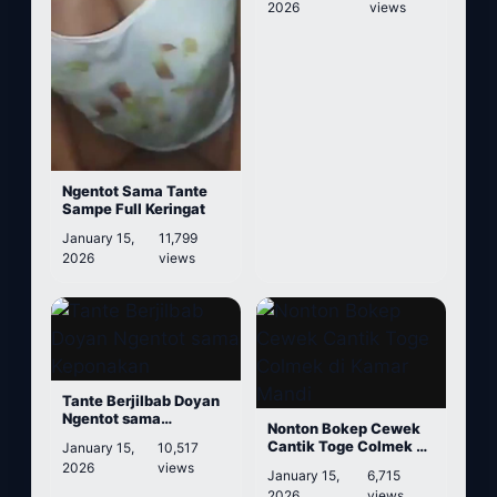
2026
views
Ngentot Sama Tante
Sampe Full Keringat
January 15,
11,799
2026
views
Tante Berjilbab Doyan
Ngentot sama
Nonton Bokep Cewek
Keponakan
Cantik Toge Colmek di
January 15,
10,517
Kamar Mandi
2026
views
January 15,
6,715
2026
views