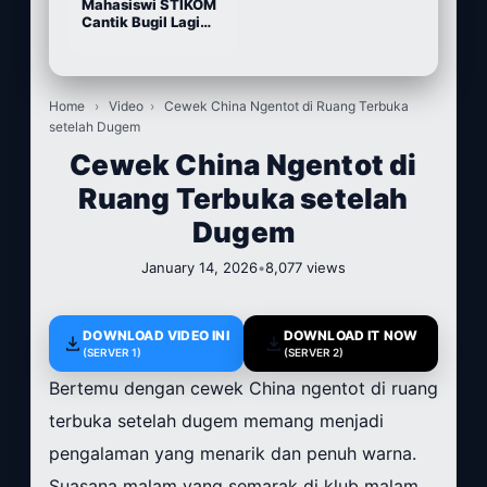
Mahasiswi STIKOM
Cantik Bugil Lagi
Sange
Home
›
Video
›
Cewek China Ngentot di Ruang Terbuka
setelah Dugem
Cewek China Ngentot di
Ruang Terbuka setelah
Dugem
January 14, 2026
•
8,077 views
DOWNLOAD VIDEO INI
DOWNLOAD IT NOW
(SERVER 1)
(SERVER 2)
Bertemu dengan cewek China ngentot di ruang
terbuka setelah dugem memang menjadi
pengalaman yang menarik dan penuh warna.
Suasana malam yang semarak di klub malam