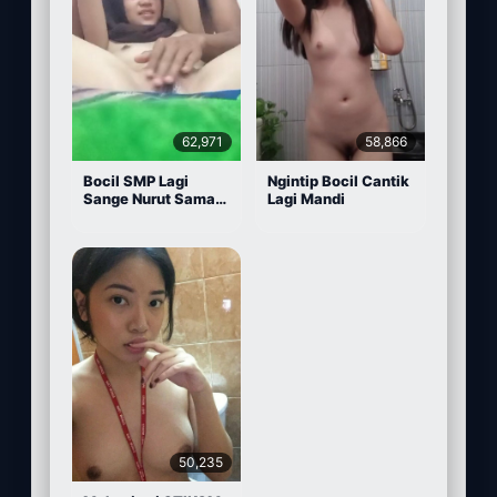
62,971
58,866
Bocil SMP Lagi
Ngintip Bocil Cantik
Sange Nurut Sama
Lagi Mandi
Pacarnya
50,235