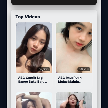
Top Videos
62,305
50,719
ABG Cantik Lagi
ABG Imut Putih
Sange Buka Baju
Mulus Mainin
Depan Kamera
Memek Pake Dildo