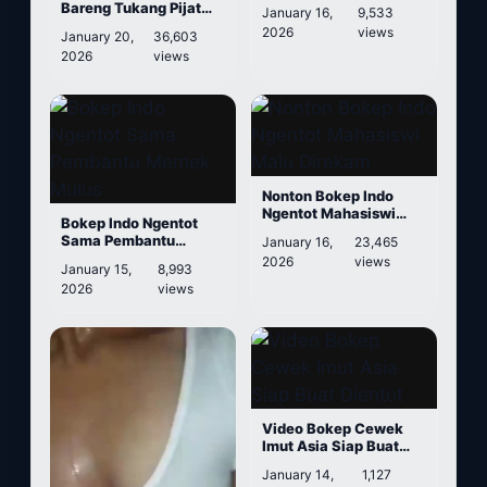
Selingkuhan
Bareng Tukang Pijat
January 16,
9,533
Lanjut Threesome
2026
views
January 20,
36,603
2026
views
Nonton Bokep Indo
Ngentot Mahasiswi
Bokep Indo Ngentot
Malu Direkam
Sama Pembantu
January 16,
23,465
Memek Mulus
2026
views
January 15,
8,993
2026
views
Video Bokep Cewek
Imut Asia Siap Buat
Dientot
January 14,
1,127