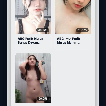
48,367
51,020
ABG Putih Mulus
ABG Imut Putih
Sange Doyan
Mulus Mainin
Masturbasi
Memek Pake Dildo
59,258