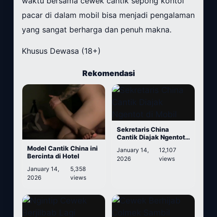
waktu bersama cewek cantik sepong kontol
pacar di dalam mobil bisa menjadi pengalaman
yang sangat berharga dan penuh makna.
Khusus Dewasa (18+)
Rekomendasi
Sekretaris China
Cantik Diajak Ngentot
di Mobil
Model Cantik China ini
January 14,
12,107
Bercinta di Hotel
2026
views
January 14,
5,358
2026
views