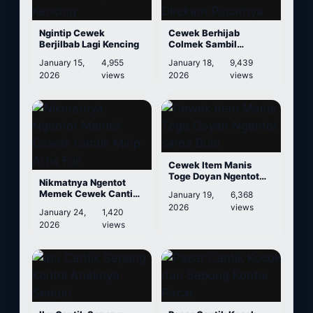
Ngintip Cewek
Cewek Berhijab
Berjilbab Lagi Kencing
Colmek Sambil
Direkam Pacarnya
January 15,
4,955
January 18,
9,439
2026
views
2026
views
Cewek Item Manis
Toge Doyan Ngentot
Nikmatnya Ngentot
sama Bule
Memek Cewek Cantik
January 19,
6,368
Mirip Artis Fuji
2026
views
January 24,
1,420
2026
views