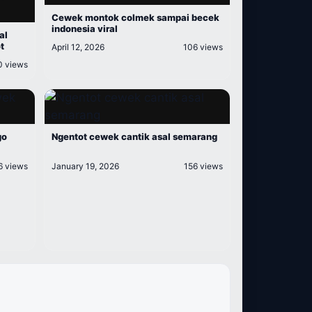
Cewek montok colmek sampai becek
indonesia viral
al
t
April 12, 2026
106 views
0 views
go
Ngentot cewek cantik asal semarang
6 views
January 19, 2026
156 views