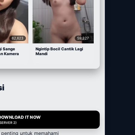
62,623
59,327
gi Sange
Ngintip Bocil Cantik Lagi
an Kamera
Mandi
si
DOWNLOAD IT NOW
(SERVER 2)
un penting untuk memahami