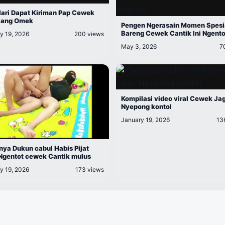
Hari Dapat Kiriman Pap Cewek
jang Omek
Pengen Ngerasain Momen Spesi
Bareng Cewek Cantik Ini Ngento
y 19, 2026
200 views
May 3, 2026
7
Kompilasi video viral Cewek Ja
Nyepong kontol
January 19, 2026
13
nya Dukun cabul Habis Pijat
Ngentot cewek Cantik mulus
y 19, 2026
173 views