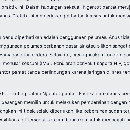
t praktik ini. Dalam hubungan seksual, Ngentot pantat meruj
 anus. Praktik ini memerlukan perhatian khusus untuk menj
g perlu diperhatikan adalah penggunaan pelumas. Anus tid
enggunaan pelumas berbahan dasar air atau silikon sangat 
nyamanan atau cedera. Selain itu, menggunakan kondom san
 menular seksual (IMS). Penularan penyakit seperti HIV, go
entot pantat tanpa perlindungan karena jaringan di area ter
ktor penting dalam Ngentot pantat. Pastikan area anus be
apa pasangan memilih untuk melakukan pembersihan denga
ngkah ini tidak selalu diperlukan jika kebersihan sudah ter
ersihkan alat tersebut setelah digunakan untuk mencegah p