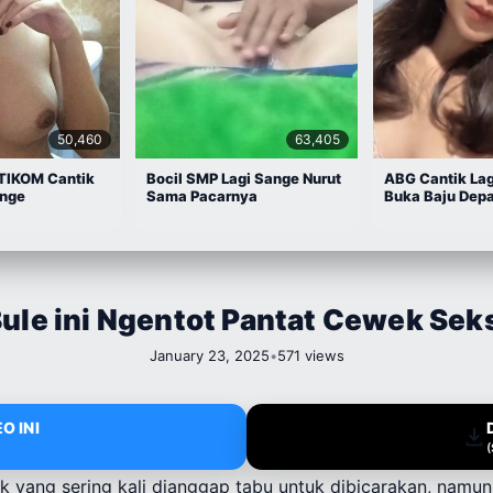
50,460
63,405
TIKOM Cantik
Bocil SMP Lagi Sange Nurut
ABG Cantik La
ange
Sama Pacarnya
Buka Baju Dep
ule ini Ngentot Pantat Cewek Sek
January 23, 2025
•
571 views
O INI
ik yang sering kali dianggap tabu untuk dibicarakan, nam