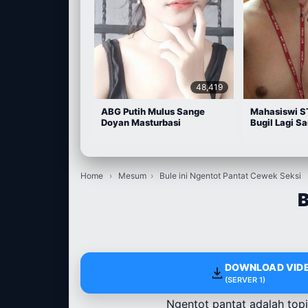
48,419
ABG Putih Mulus Sange
Mahasiswi S
Doyan Masturbasi
Bugil Lagi S
Home
›
Mesum
›
Bule ini Ngentot Pantat Cewek Seksi
B
DOWNLOAD VIDE
(SERVER 1)
Ngentot pantat adalah top