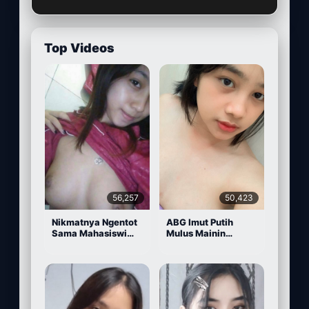
Top Videos
56,257
50,423
Nikmatnya Ngentot
ABG Imut Putih
Sama Mahasiswi
Mulus Mainin
Cantik
Memek Pake Dildo