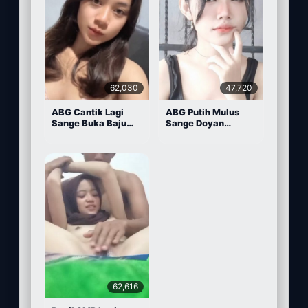
62,030
47,720
ABG Cantik Lagi
ABG Putih Mulus
Sange Buka Baju
Sange Doyan
Depan Kamera
Masturbasi
62,616