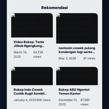
Rekomendasi
Video Bokep: Tante
Jilbob Ngangkang
nontonin cewek pulang
Minta Di Ngentot
kondangan lagi santai
March 16,
54,728
pakai gaun satin Bokep
2025
views
May 3, 2026
61 views
indo terbaru
Bokep Indo Cewek
Bokep ABG Ngentot
Cantik Bugil Sambil
Teman Kantor
Rekam
January 4, 2025
828 views
December 21,
87,583
2025
views