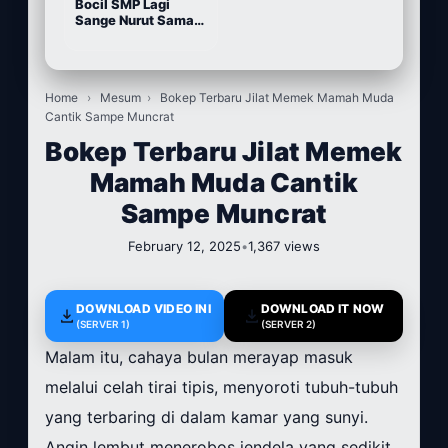
Bocil SMP Lagi
Sange Nurut Sama
Pacarnya
Home
›
Mesum
›
Bokep Terbaru Jilat Memek Mamah Muda
Cantik Sampe Muncrat
Bokep Terbaru Jilat Memek
Mamah Muda Cantik
Sampe Muncrat
February 12, 2025
•
1,367 views
DOWNLOAD VIDEO INI
DOWNLOAD IT NOW
(SERVER 1)
(SERVER 2)
Malam itu, cahaya bulan merayap masuk
melalui celah tirai tipis, menyoroti tubuh-tubuh
yang terbaring di dalam kamar yang sunyi.
Angin lembut menerobos jendela yang sedikit