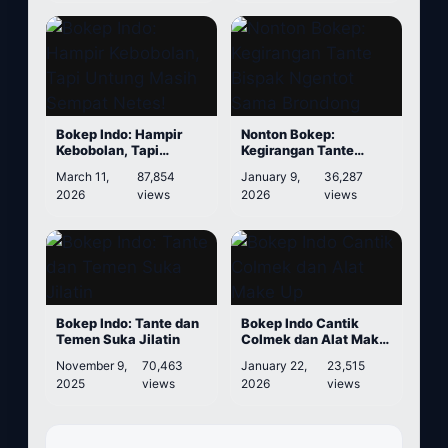
Bokep Indo: Hampir
Nonton Bokep:
Kebobolan, Tapi
Kegirangan Tante
Untung Masih Sempat
Bispak Ngentot Sama
March 11,
87,854
January 9,
36,287
Netes!
Brondong
2026
views
2026
views
Bokep Indo: Tante dan
Bokep Indo Cantik
Temen Suka Jilatin
Colmek dan Alat Make
Up
November 9,
70,463
January 22,
23,515
2025
views
2026
views