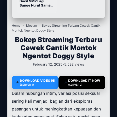
Bocil SMP Lagi
Sange Nurut Sama
Pacarnya
Home
›
Mesum
›
Bokep Streaming Terbaru Cewek Cantik
Montok Ngentot Doggy Style
Bokep Streaming Terbaru
Cewek Cantik Montok
Ngentot Doggy Style
February 12, 2025
•
5,532 views
DOWNLOAD VIDEO INI
DOWNLOAD IT NOW
(SERVER 1)
(SERVER 2)
Dalam hubungan intim, variasi posisi seksual
sering kali menjadi bagian dari eksplorasi
pasangan untuk meningkatkan kepuasan dan
kedekatan emosional. Salah satu posisi yang