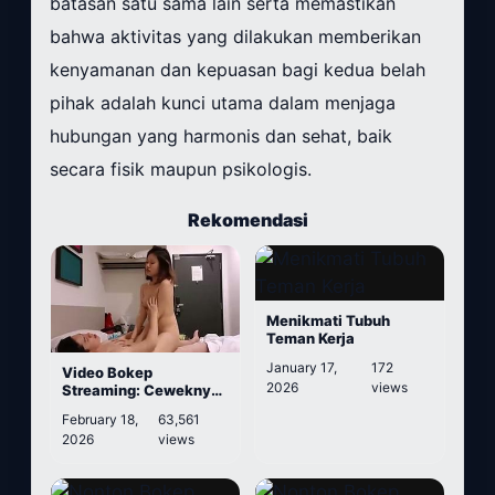
batasan satu sama lain serta memastikan
bahwa aktivitas yang dilakukan memberikan
kenyamanan dan kepuasan bagi kedua belah
pihak adalah kunci utama dalam menjaga
hubungan yang harmonis dan sehat, baik
secara fisik maupun psikologis.
Rekomendasi
Menikmati Tubuh
Teman Kerja
January 17,
172
Video Bokep
2026
views
Streaming: Ceweknya
Udah Cape Tapi Masih
February 18,
63,561
Lanjut Terus
2026
views