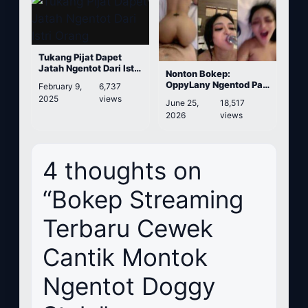
Tukang Pijat Dapet
Jatah Ngentot Dari Istri
Nonton Bokep:
Orang
OppyLany Ngentod Part
February 9,
6,737
2 dengan Om Bule
2025
views
June 25,
18,517
2026
views
4 thoughts on
“Bokep Streaming
Terbaru Cewek
Cantik Montok
Ngentot Doggy