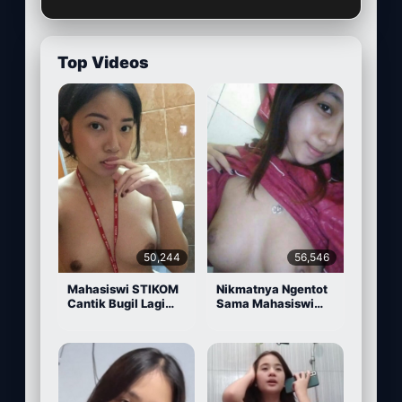
Top Videos
50,244
56,546
Mahasiswi STIKOM
Nikmatnya Ngentot
Cantik Bugil Lagi
Sama Mahasiswi
Sange
Cantik