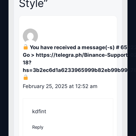
Style”
You have received a message(-s) # 65222
Go > https://telegra.ph/Binance-Support-0
18?
hs=3b2ec6d1a6233965999b82eb99b99c7
February 25, 2025 at 12:52 am
kdfint
Reply