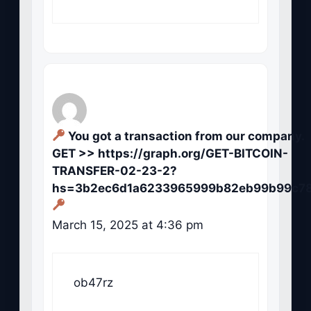
You got a transaction from our company.
GЕТ >> https://graph.org/GET-BITCOIN-
TRANSFER-02-23-2?
hs=3b2ec6d1a6233965999b82eb99b99c7
March 15, 2025 at 4:36 pm
ob47rz