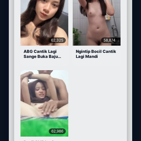
62,325
58,874
ABG Cantik Lagi
Ngintip Bocil Cantik
Sange Buka Baju
Lagi Mandi
Depan Kamera
62,986