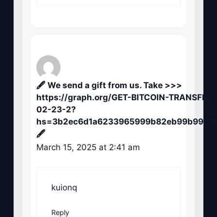
🖋 We send a gift from us. Take >>>
https://graph.org/GET-BITCOIN-TRANSFER-
02-23-2?
hs=3b2ec6d1a6233965999b82eb99b99c7
🖋
March 15, 2025 at 2:41 am
kuionq
Reply