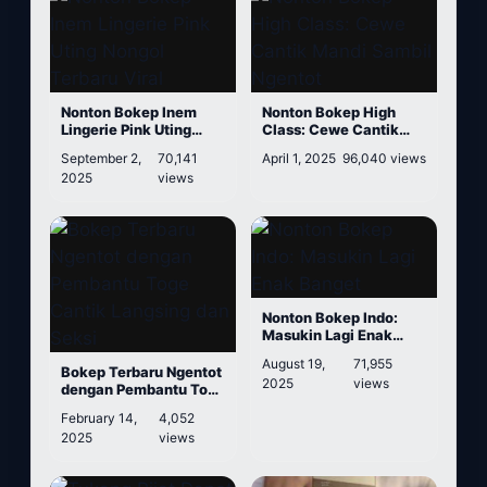
Nonton Bokep Inem
Nonton Bokep High
Lingerie Pink Uting
Class: Cewe Cantik
Nongol Terbaru Viral
Mandi Sambil Ngentot
September 2,
70,141
April 1, 2025
96,040 views
2025
views
Nonton Bokep Indo:
Masukin Lagi Enak
Banget
August 19,
71,955
Bokep Terbaru Ngentot
2025
views
dengan Pembantu Toge
Cantik Langsing dan
February 14,
4,052
Seksi
2025
views