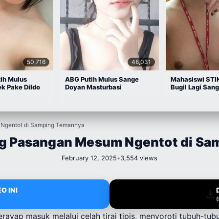
50,716
48,031
ih Mulus
ABG Putih Mulus Sange
Mahasiswi STI
k Pake Dildo
Doyan Masturbasi
Bugil Lagi San
Ngentot di Samping Temannya
g Pasangan Mesum Ngentot di S
February 12, 2025
•
3,554 views
O INI
rayap masuk melalui celah tirai tipis, menyoroti tubuh-tub