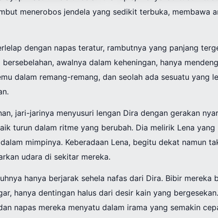
embut menerobos jendela yang sedikit terbuka, membawa 
terlelap dengan napas teratur, rambutnya yang panjang terger
ing bersebelahan, awalnya dalam keheningan, hanya mendeng
mu dalam remang-remang, dan seolah ada sesuatu yang le
an.
an, jari-jarinya menyusuri lengan Dira dengan gerakan nyari
k turun dalam ritme yang berubah. Dia melirik Lena yang m
m dalam mimpinya. Keberadaan Lena, begitu dekat namun t
kan udara di sekitar mereka.
hnya hanya berjarak sehela nafas dari Dira. Bibir mereka
ngar, hanya dentingan halus dari desir kain yang bergesekan
 dan napas mereka menyatu dalam irama yang semakin cepa