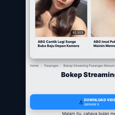
62,303
ABG Cantik Lagi Sange
ABG Imut Put
Buka Baju Depan Kamera
Mainin Meme
Home
›
Pasangan
›
Bokep Streaming Pasangan Mesum 
Bokep Streamin
DOWNLOAD VIDE
(SERVER 1)
Malam itu, cahaya bulan me