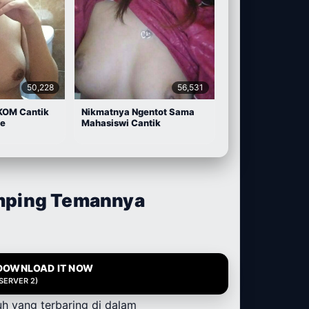
50,228
56,531
KOM Cantik
Nikmatnya Ngentot Sama
ge
Mahasiswi Cantik
amping Temannya
DOWNLOAD IT NOW
(SERVER 2)
uh yang terbaring di dalam