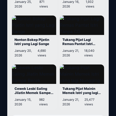
January 25,
871
January 16,
1,932
2026
views
2026
views
Nonton Bokep Pijetin
Tukang Pijat Lagi
Istri yang Lagi Sange
Remas Pantat Istri
Tanpa CD
January 20,
4,690
January 21,
18,040
2026
views
2026
views
Cewek Lesbi Saling
Tukang Pijat Mainin
Jilatin Memek Sampe
Memek Istri yang lagi
Becek
Nungging
January 15,
982
January 21,
25,477
2026
views
2026
views