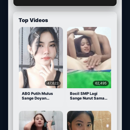
Top Videos
47,622
62,495
ABG Putih Mulus
Bocil SMP Lagi
Sange Doyan
Sange Nurut Sama
Masturbasi
Pacarnya