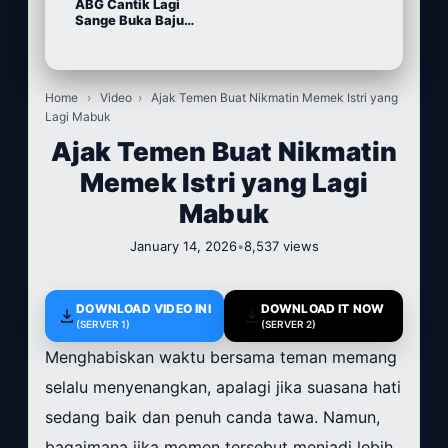
ABG Cantik Lagi
Sange Buka Baju
Depan Kamera
Home
›
Video
›
Ajak Temen Buat Nikmatin Memek Istri yang
Lagi Mabuk
Ajak Temen Buat Nikmatin
Memek Istri yang Lagi
Mabuk
January 14, 2026
•
8,537 views
DOWNLOAD VIDEO INI
DOWNLOAD IT NOW
(SERVER 1)
(SERVER 2)
Menghabiskan waktu bersama teman memang
selalu menyenangkan, apalagi jika suasana hati
sedang baik dan penuh canda tawa. Namun,
bagaimana jika momen tersebut menjadi lebih