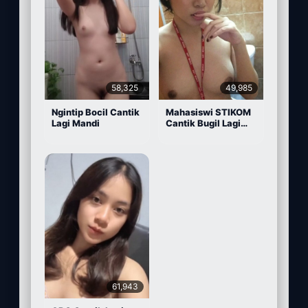
58,325
49,985
Ngintip Bocil Cantik
Mahasiswi STIKOM
Lagi Mandi
Cantik Bugil Lagi
Sange
61,943