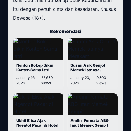
baik. Jadi, nikmati setiap detik kebersamaan
itu dengan penuh cinta dan kesadaran. Khusus
Dewasa (18+).
Rekomendasi
Nonton Bokep Bikin
Suami Asik Genjot
Konten Sama Istri
Memek Istrinya
Merekam
January 16,
22,630
January 20,
9,800
2026
views
2026
views
Ukhti Elisa Ajak
Andini Permata ABG
Ngentot Pacar di Hotel
Imut Memek Sempit