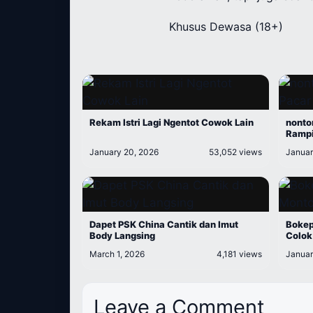
Khusus Dewasa (18+)
Rekam Istri Lagi Ngentot Cowok Lain
nonto
Rampi
January 20, 2026
53,052 views
Januar
Dapet PSK China Cantik dan Imut
Bokep
Body Langsing
Colok
March 1, 2026
4,181 views
Januar
Leave a Comment