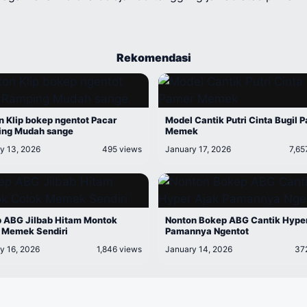
Rekomendasi
n Klip bokep ngentot Pacar
Model Cantik Putri Cinta Bugil 
ng Mudah sange
Memek
y 13, 2026
495 views
January 17, 2026
7,65
 ABG Jilbab Hitam Montok
Nonton Bokep ABG Cantik Hype
 Memek Sendiri
Pamannya Ngentot
y 16, 2026
1,846 views
January 14, 2026
37