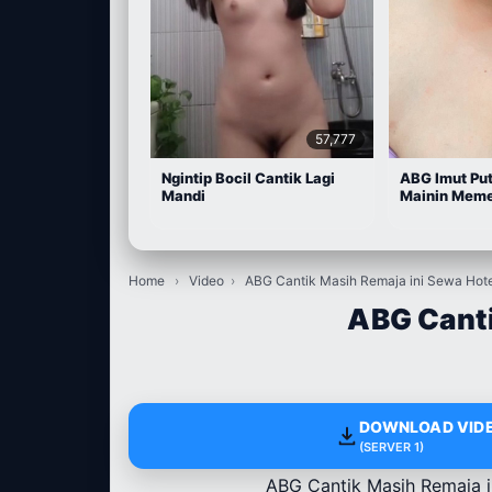
57,777
Ngintip Bocil Cantik Lagi
ABG Imut Put
Mandi
Mainin Meme
Home
›
Video
›
ABG Cantik Masih Remaja ini Sewa Hote
ABG Canti
DOWNLOAD VIDE
(SERVER 1)
ABG Cantik Masih Remaja i