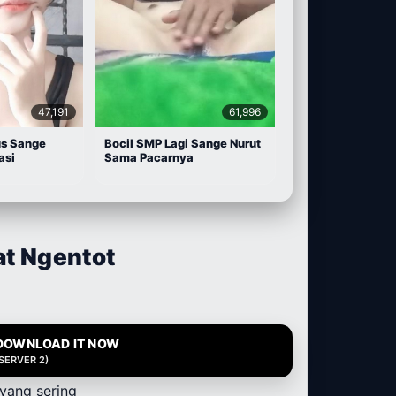
47,191
61,996
us Sange
Bocil SMP Lagi Sange Nurut
asi
Sama Pacarnya
at Ngentot
DOWNLOAD IT NOW
(SERVER 2)
yang sering