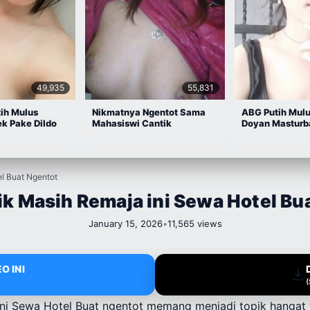
49,935
55,831
ih Mulus
Nikmatnya Ngentot Sama
ABG Putih Mul
k Pake Dildo
Mahasiswi Cantik
Doyan Masturb
l Buat Ngentot
k Masih Remaja ini Sewa Hotel Bu
January 15, 2026
•
11,565 views
O INI
ni Sewa Hotel Buat ngentot memang menjadi topik hangat 