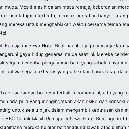
an muda. Meski masih dalam masa remaja, keberanian mere
el untuk tujuan tertentu, menarik perhatian banyak orang.
uang mereka untuk menghabiskan waktu bersama teman ata
tel.
h Remaja ini Sewa Hotel Buat ngentot juga menunjukkan
engaruhi gaya hidup generasi muda saat ini. Mereka cende
idak segan mencoba pengalaman baru yang sebelumnya mun
gat bahwa segala aktivitas yang dilakukan harus tetap da
ikan pandangan berbeda terkait fenomena ini, ada yang 
mun ada pula yang mengingatkan akan risiko dan konsekue
ting untuk selalu bijak dalam mengambil keputusan dan me
tif. ABG Cantik Masih Remaja ini Sewa Hotel Buat ngentot 
 bagaimana mereka belajar bertanggung jawab atas pilihan 